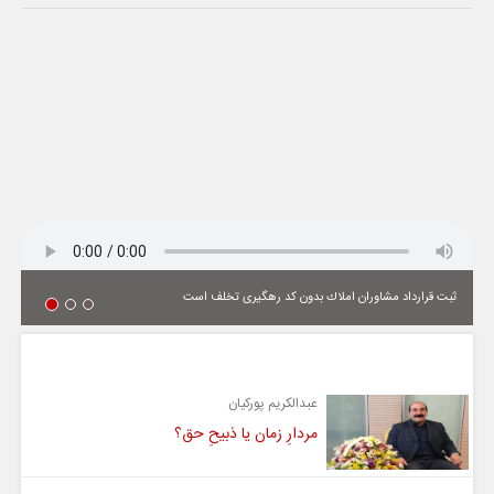
ثبت قرارداد مشاوران املاك بدون كد رهگیری تخلف است
یادداشت
عبدالکریم پورکیان
مردارِ زمان یا ذبیحِ حق؟