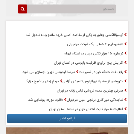
سرخط اخبار
پربازدیدترین اخبار
آیسوکالکشن چطور به یکی از مقاصد اصلی خرید مانتو زنانه تبدیل شد
کلاهبرداری ۴ همتی یک شرکت مهاجرتی
نوسازی ۱۵ هزار کلاس درس در استان تهران
افزایش پنج برابری ظرفیت بازرسی در استان تهران
رفع نقاط حادثه خیز در شمیرانات
سینما فردوسی تهران نوسازی می شود
متروباس از سه راه تهرانپارس تا میدان آزادی
مردارِ زمان یا ذبیحِ حق؟
معرفی بهترین عمده فروشی لباس زنانه در تهران
نمایندگی شیر گازی برنجی امین در تهران
«کارت موزه» رونمایی شد
فعالیت ۱۰ مرکز ثابت انتقال خون در سطح استان تهران
آرشیو اخبار