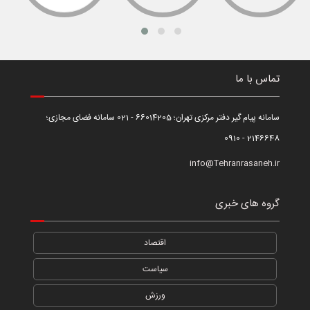
تماس با ما
سامانه پیام گیر دفتر مرکزی تهران؛ 66014205 - 021 سامانه فضای مجازی؛
2146648 - 0910
info@Tehranrasaneh.ir
گروه های خبری
اقتصاد
سیاست
ورزش