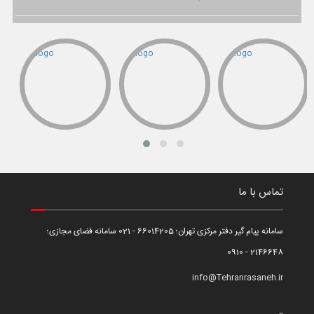
تماس با ما
سامانه پیام گیر دفتر مرکزی تهران؛ 66014205 - 021 سامانه فضای مجازی؛
2146648 - 0910
info@Tehranrasaneh.ir