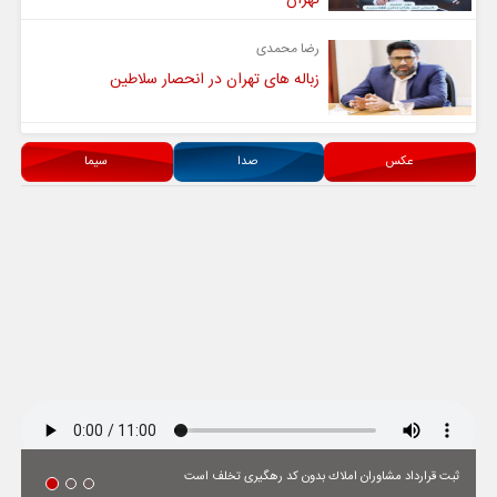
رضا محمدی
زباله های تهران در انحصار سلاطین
عکس
صدا
سیما
ثبت قرارداد مشاوران املاك بدون كد رهگیری تخلف است