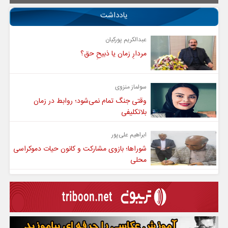
یادداشت
عبدالکریم پورکیان
مردارِ زمان یا ذبیحِ حق؟
سولماز منزوی
وقتی جنگ تمام نمی‌شود؛ روابط در زمان
بلاتکلیفی
ابراهیم علی‌پور
شوراها؛ بازوی مشارکت و کانون حیات دموکراسی
محلی