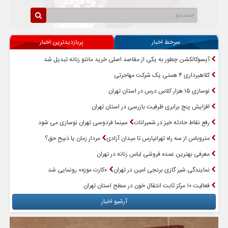
سرخط اخبار
پربازدیدترین اخبار
آیسوکالکشن چطور به یکی از مقاصد اصلی خرید مانتو زنانه تبدیل شد
کلاهبرداری ۴ همتی یک شرکت مهاجرتی
نوسازی ۱۵ هزار کلاس درس در استان تهران
افزایش پنج برابری ظرفیت بازرسی در استان تهران
رفع نقاط حادثه خیز در شمیرانات
سینما فردوسی تهران نوسازی می شود
متروباس از سه راه تهرانپارس تا میدان آزادی
مردارِ زمان یا ذبیحِ حق؟
معرفی بهترین عمده فروشی لباس زنانه در تهران
نمایندگی شیر گازی برنجی امین در تهران
«کارت موزه» رونمایی شد
فعالیت ۱۰ مرکز ثابت انتقال خون در سطح استان تهران
آرشیو اخبار