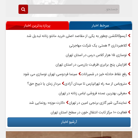
سرخط اخبار
پربازدیدترین اخبار
آیسوکالکشن چطور به یکی از مقاصد اصلی خرید مانتو زنانه تبدیل شد
کلاهبرداری ۴ همتی یک شرکت مهاجرتی
نوسازی ۱۵ هزار کلاس درس در استان تهران
افزایش پنج برابری ظرفیت بازرسی در استان تهران
رفع نقاط حادثه خیز در شمیرانات
سینما فردوسی تهران نوسازی می شود
متروباس از سه راه تهرانپارس تا میدان آزادی
مردارِ زمان یا ذبیحِ حق؟
معرفی بهترین عمده فروشی لباس زنانه در تهران
نمایندگی شیر گازی برنجی امین در تهران
«کارت موزه» رونمایی شد
فعالیت ۱۰ مرکز ثابت انتقال خون در سطح استان تهران
آرشیو اخبار