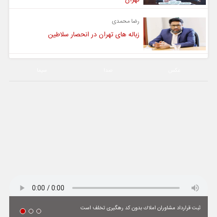
رضا محمدی
زباله های تهران در انحصار سلاطین
عکس
صدا
سیما
ثبت قرارداد مشاوران املاك بدون كد رهگیری تخلف است