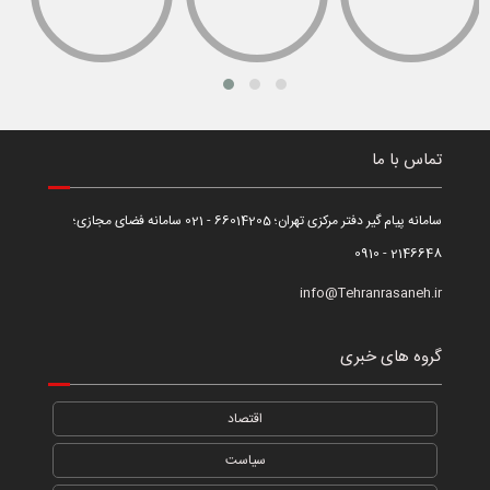
تماس با ما
سامانه پیام گیر دفتر مرکزی تهران؛ 66014205 - 021 سامانه فضای مجازی؛
2146648 - 0910
info@Tehranrasaneh.ir
گروه های خبری
اقتصاد
سیاست