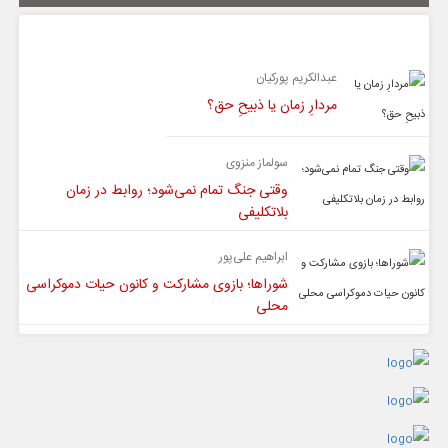
یادداشت
عبدالکریم پورکیان
مردارِ زمان یا ذبیحِ حق؟
سولماز منزوی
وقتی جنگ تمام نمی‌شود؛ روابط در زمان
بلاتکلیفی
ابراهیم علی‌پور
شوراها؛ بازوی مشارکت و کانون حیات دموکراسی
محلی