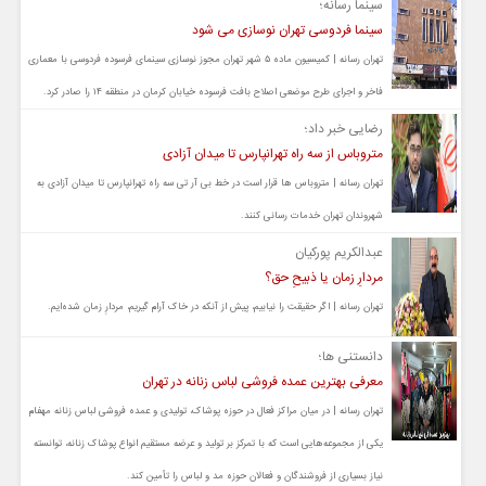
سینما رسانه؛
سینما فردوسی تهران نوسازی می شود
تهران رسانه | کمیسیون ماده ۵ شهر تهران مجوز نوسازی سینمای فرسوده فردوسی با معماری
فاخر و اجرای طرح موضعی اصلاح بافت فرسوده خیابان کرمان در منطقه ۱۴ را صادر کرد.
رضایی خبر داد؛
متروباس از سه راه تهرانپارس تا میدان آزادی
تهران رسانه | متروباس ها قرار است در خط بی آر تی سه راه تهرانپارس تا میدان آزادی به
شهروندان تهران خدمات رسانی کنند.
عبدالکریم پورکیان
مردارِ زمان یا ذبیحِ حق؟
تهران رسانه | اگر حقیقت را نیابیم، پیش از آنکه در خاک آرام گیریم، مردارِ زمان شده‌ایم.
دانستنی ها؛
معرفی بهترین عمده فروشی لباس زنانه در تهران
تهران رسانه | در میان مراکز فعال در حوزه پوشاک، تولیدی و عمده فروشی لباس زنانه مهفام
یکی از مجموعه‌هایی است که با تمرکز بر تولید و عرضه مستقیم انواع پوشاک زنانه، توانسته
نیاز بسیاری از فروشندگان و فعالان حوزه مد و لباس را تأمین کند.