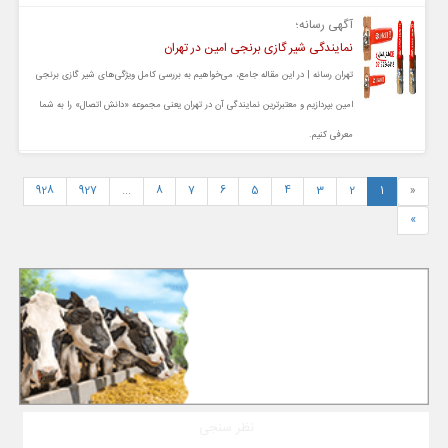
آگهی رسانه؛
نمایندگی شیر گازی برنجی امین در تهران
تهران رسانه | در این مقاله جامع، می‌خواهیم به بررسی کامل ویژگی‌های شیر گازی برنجی
امین بپردازیم و معتبرترین نمایندگی آن در تهران یعنی مجموعه «دانش اتصال» را به شما
معرفی کنیم.
928
927
...
8
7
6
5
4
3
2
1
«
»
نظر سنجی