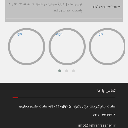
تهران رسانه | ۶ پایگاه جدید در مناطق ۷، ۱۰، ۱۱، ۱۲، ۱۳ و ۱۸
پایتخت احداث ی شود.
تماس با ما
سامانه پیام گیر دفتر مرکزی تهران؛ 66014205 - 021 سامانه فضای مجازی؛
2146648 - 0910
info@Tehranrasaneh.ir