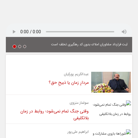
ثبت قرارداد مشاوران املاك بدون كد رهگیری تخلف است
یادداشت
عبدالکریم پورکیان
مردارِ زمان یا ذبیحِ حق؟
سولماز منزوی
وقتی جنگ تمام نمی‌شود؛ روابط در زمان
بلاتکلیفی
ابراهیم علی‌پور