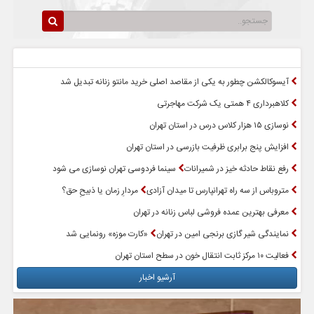
سرخط اخبار
پربازدیدترین اخبار
آیسوکالکشن چطور به یکی از مقاصد اصلی خرید مانتو زنانه تبدیل شد
کلاهبرداری ۴ همتی یک شرکت مهاجرتی
نوسازی ۱۵ هزار کلاس درس در استان تهران
افزایش پنج برابری ظرفیت بازرسی در استان تهران
رفع نقاط حادثه خیز در شمیرانات
سینما فردوسی تهران نوسازی می شود
متروباس از سه راه تهرانپارس تا میدان آزادی
مردارِ زمان یا ذبیحِ حق؟
معرفی بهترین عمده فروشی لباس زنانه در تهران
نمایندگی شیر گازی برنجی امین در تهران
«کارت موزه» رونمایی شد
فعالیت ۱۰ مرکز ثابت انتقال خون در سطح استان تهران
آرشیو اخبار