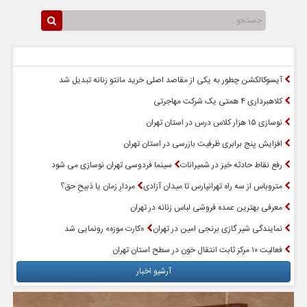
سرخط اخبار
پربازدیدترین اخبار
آیسوکالکشن چطور به یکی از مقاصد اصلی خرید مانتو زنانه تبدیل شد
کلاهبرداری ۴ همتی یک شرکت مهاجرتی
نوسازی ۱۵ هزار کلاس درس در استان تهران
افزایش پنج برابری ظرفیت بازرسی در استان تهران
رفع نقاط حادثه خیز در شمیرانات
سینما فردوسی تهران نوسازی می شود
متروباس از سه راه تهرانپارس تا میدان آزادی
مردارِ زمان یا ذبیحِ حق؟
معرفی بهترین عمده فروشی لباس زنانه در تهران
نمایندگی شیر گازی برنجی امین در تهران
«کارت موزه» رونمایی شد
فعالیت ۱۰ مرکز ثابت انتقال خون در سطح استان تهران
آرشیو اخبار