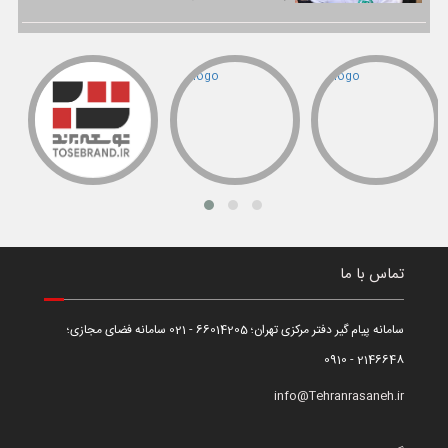
تماس با ما
سامانه پیام گیر دفتر مرکزی تهران؛ 66014205 - 021 سامانه فضای مجازی؛
2146648 - 0910
info@Tehranrasaneh.ir