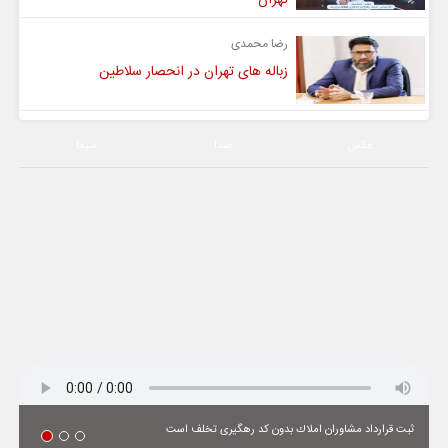
رضا محمدی
زباله های تهران در انحصار سلاطین
عکس
صدا
سیما
ثبت قرارداد مشاوران املاك بدون كد رهگیری تخلف است