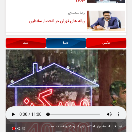
رضا محمدی
زباله های تهران در انحصار سلاطین
عکس
صدا
سیما
ثبت قرارداد مشاوران املاك بدون كد رهگیری تخلف است