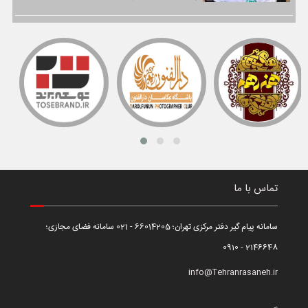
تماس با ما
سامانه پیام گیر دفتر مرکزی تهران؛ 66014205 - 021 سامانه فضای مجازی؛
2146648 - 0910
info@Tehranrasaneh.ir