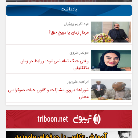
یادداشت
عبدالکریم پورکیان
مردارِ زمان یا ذبیحِ حق؟
سولماز منزوی
وقتی جنگ تمام نمی‌شود؛ روابط در زمان
بلاتکلیفی
ابراهیم علی‌پور
شوراها؛ بازوی مشارکت و کانون حیات دموکراسی
محلی