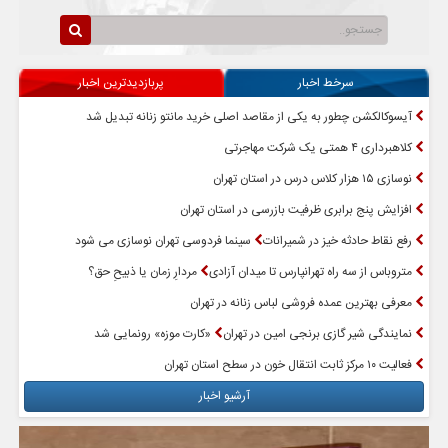
سرخط اخبار
پربازدیدترین اخبار
آیسوکالکشن چطور به یکی از مقاصد اصلی خرید مانتو زنانه تبدیل شد
کلاهبرداری ۴ همتی یک شرکت مهاجرتی
نوسازی ۱۵ هزار کلاس درس در استان تهران
افزایش پنج برابری ظرفیت بازرسی در استان تهران
رفع نقاط حادثه خیز در شمیرانات
سینما فردوسی تهران نوسازی می شود
متروباس از سه راه تهرانپارس تا میدان آزادی
مردارِ زمان یا ذبیحِ حق؟
معرفی بهترین عمده فروشی لباس زنانه در تهران
نمایندگی شیر گازی برنجی امین در تهران
«کارت موزه» رونمایی شد
فعالیت ۱۰ مرکز ثابت انتقال خون در سطح استان تهران
آرشیو اخبار