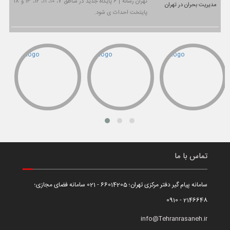
تهران رسانه | ۶ پایگاه جدید در مناطق ۷، ۱۰، ۱۱، ۱۲، ۱۳ و ۱۸
پایتخت احداث ی شود.
تماس با ما
سامانه پیام گیر دفتر مرکزی تهران؛ 66014205 - 021 سامانه فضای مجازی؛
2146648 - 0910
info@Tehranrasaneh.ir