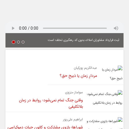
ثبت قرارداد مشاوران املاك بدون كد رهگیری تخلف است
یادداشت
عبدالکریم پورکیان
مردارِ زمان یا ذبیحِ حق؟
سولماز منزوی
وقتی جنگ تمام نمی‌شود؛ روابط در زمان
بلاتکلیفی
ابراهیم علی‌پور
شوراها؛ بازوی مشارکت و کانون حیات دموکراسی