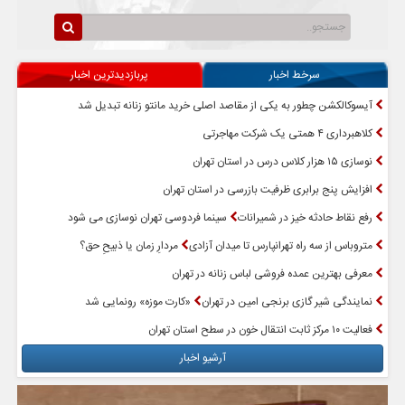
سرخط اخبار
پربازدیدترین اخبار
آیسوکالکشن چطور به یکی از مقاصد اصلی خرید مانتو زنانه تبدیل شد
کلاهبرداری ۴ همتی یک شرکت مهاجرتی
نوسازی ۱۵ هزار کلاس درس در استان تهران
افزایش پنج برابری ظرفیت بازرسی در استان تهران
رفع نقاط حادثه خیز در شمیرانات
سینما فردوسی تهران نوسازی می شود
متروباس از سه راه تهرانپارس تا میدان آزادی
مردارِ زمان یا ذبیحِ حق؟
معرفی بهترین عمده فروشی لباس زنانه در تهران
نمایندگی شیر گازی برنجی امین در تهران
«کارت موزه» رونمایی شد
فعالیت ۱۰ مرکز ثابت انتقال خون در سطح استان تهران
آرشیو اخبار