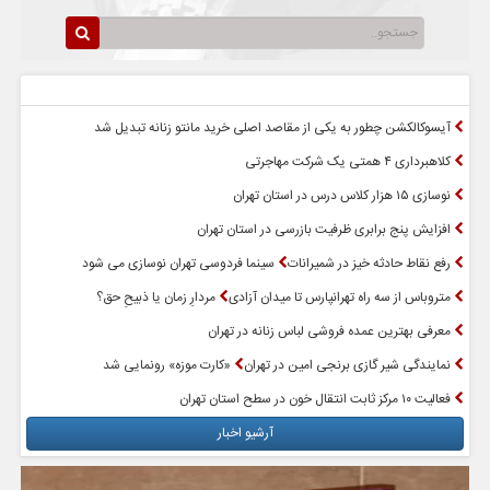
سرخط اخبار
پربازدیدترین اخبار
آیسوکالکشن چطور به یکی از مقاصد اصلی خرید مانتو زنانه تبدیل شد
کلاهبرداری ۴ همتی یک شرکت مهاجرتی
نوسازی ۱۵ هزار کلاس درس در استان تهران
افزایش پنج برابری ظرفیت بازرسی در استان تهران
رفع نقاط حادثه خیز در شمیرانات
سینما فردوسی تهران نوسازی می شود
متروباس از سه راه تهرانپارس تا میدان آزادی
مردارِ زمان یا ذبیحِ حق؟
معرفی بهترین عمده فروشی لباس زنانه در تهران
نمایندگی شیر گازی برنجی امین در تهران
«کارت موزه» رونمایی شد
فعالیت ۱۰ مرکز ثابت انتقال خون در سطح استان تهران
آرشیو اخبار