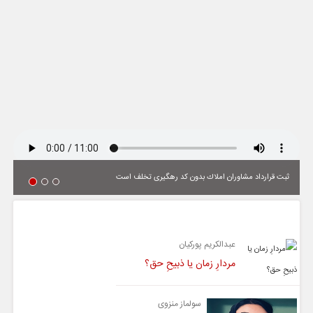
ثبت قرارداد مشاوران املاك بدون كد رهگیری تخلف است
یادداشت
عبدالکریم پورکیان
مردارِ زمان یا ذبیحِ حق؟
سولماز منزوی