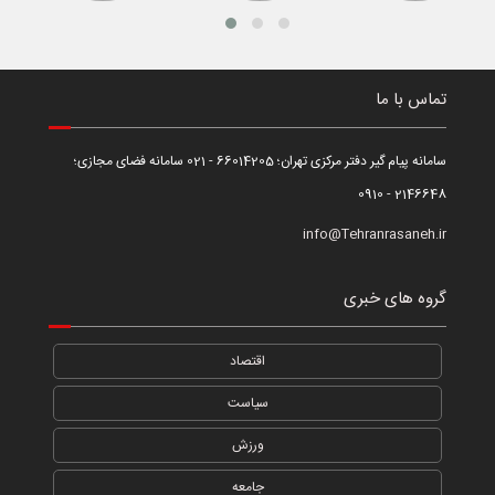
تماس با ما
سامانه پیام گیر دفتر مرکزی تهران؛ 66014205 - 021 سامانه فضای مجازی؛
2146648 - 0910
info@Tehranrasaneh.ir
گروه های خبری
اقتصاد
سیاست
ورزش
جامعه