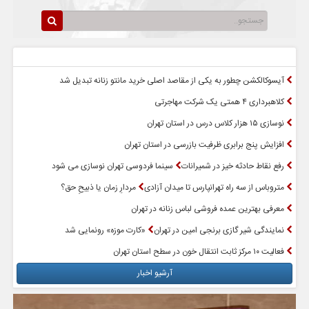
سرخط اخبار
پربازدیدترین اخبار
آیسوکالکشن چطور به یکی از مقاصد اصلی خرید مانتو زنانه تبدیل شد
کلاهبرداری ۴ همتی یک شرکت مهاجرتی
نوسازی ۱۵ هزار کلاس درس در استان تهران
افزایش پنج برابری ظرفیت بازرسی در استان تهران
رفع نقاط حادثه خیز در شمیرانات
سینما فردوسی تهران نوسازی می شود
متروباس از سه راه تهرانپارس تا میدان آزادی
مردارِ زمان یا ذبیحِ حق؟
معرفی بهترین عمده فروشی لباس زنانه در تهران
نمایندگی شیر گازی برنجی امین در تهران
«کارت موزه» رونمایی شد
فعالیت ۱۰ مرکز ثابت انتقال خون در سطح استان تهران
آرشیو اخبار