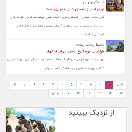
گردشگری تهران؛
تهران فراتر از مقصدی اداری و تجاری است
تهران رسانه | بسیاری از هموطنان، تهران را عمدتاً شهری می‌شناسند که برای رفع نیازهای
اداری، تجاری، پزشکی و موارد مشابه به آن سفر می‌کنند و شاید کمتر با ظرفیت‌های
گردشگری آن آشنا باشند.
محیط زیست رسانه؛
بازگشایی موزه تنوع زیستی در استان تهران
تهران رسانه | موزه تنوع زیستی اداره کل حفاظت محیط زیست استان تهران از روز ۶ فروردین
۱۴۰۴ به روی علاقه‌ مندان و بازدیدکنندگان گشوده می‌شود.
قبلی
1
2
3
4
5
6
7
8
9
10
11
12
13
14
15
16
17
بعدی