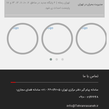
تهران رسانه | ۶ پایگاه جدید در مناطق ۷، ۱۰، ۱۱، ۱۲، ۱۳ و ۱۸
پایتخت احداث ی شود.
تماس با ما
سامانه پیام گیر دفتر مرکزی تهران؛ 66014205 - 021 سامانه فضای مجازی؛
2146648 - 0910
info@Tehranrasaneh.ir