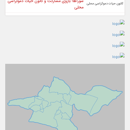
شوراها؛ بازوی مشارکت و کانون حیات دموکراسی
محلی