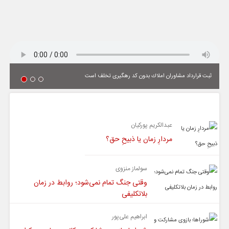
ثبت قرارداد مشاوران املاك بدون كد رهگیری تخلف است
یادداشت
عبدالکریم پورکیان
مردارِ زمان یا ذبیحِ حق؟
سولماز منزوی
وقتی جنگ تمام نمی‌شود؛ روابط در زمان
بلاتکلیفی
ابراهیم علی‌پور