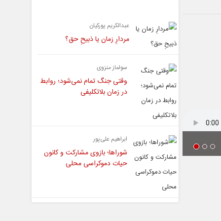
یادداشت
عبدالکریم پورکیان
مردارِ زمان یا ذبیحِ حق؟
سولماز منزوی
وقتی جنگ تمام نمی‌شود؛ روابط
در زمان بلاتکلیفی
ابراهیم علی‌پور
شوراها؛ بازوی مشارکت و کانون
حیات دموکراسی محلی