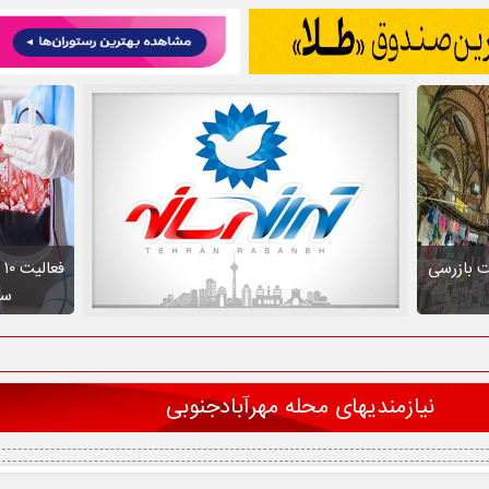
ت بازرسی
ف
سط
نیازمندیهای محله مهرآبادجنوبی