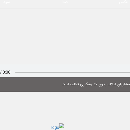
عکس
صدا
سیما
 مشاوران املاك بدون كد رهگیری تخلف است