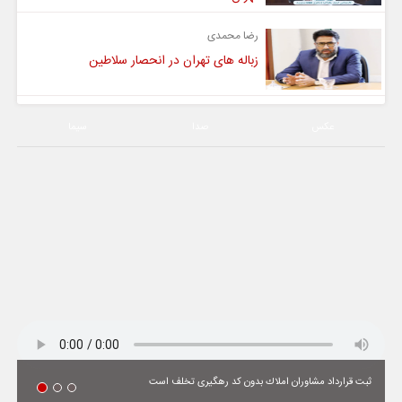
رضا محمدی
زباله های تهران در انحصار سلاطین
عکس
صدا
سیما
ثبت قرارداد مشاوران املاك بدون كد رهگیری تخلف است