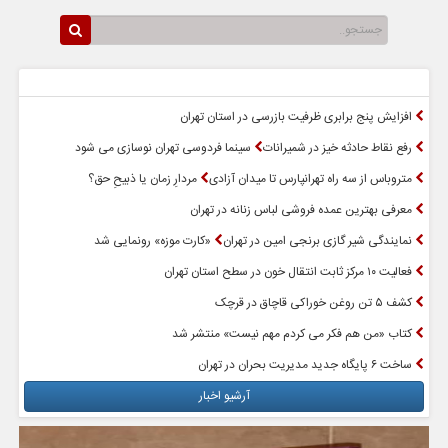
سرخط اخبار
پربازدیدترین اخبار
افزایش پنج برابری ظرفیت بازرسی در استان تهران
رفع نقاط حادثه خیز در شمیرانات
سینما فردوسی تهران نوسازی می شود
متروباس از سه راه تهرانپارس تا میدان آزادی
مردارِ زمان یا ذبیحِ حق؟
معرفی بهترین عمده فروشی لباس زنانه در تهران
نمایندگی شیر گازی برنجی امین در تهران
«کارت موزه» رونمایی شد
فعالیت ۱۰ مرکز ثابت انتقال خون در سطح استان تهران
کشف ۵ تن روغن خوراکی قاچاق در قرچک
کتاب «من هم فکر می کردم مهم نیست» منتشر شد
ساخت ۶ پایگاه جدید مدیریت بحران در تهران
آرشیو اخبار