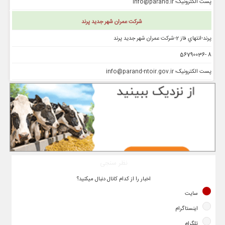
پست الکترونیک؛ info@parand.ir
شرکت عمران شهر جدید پرند
پرند-انتهاي فاز 2-شركت عمران شهر جديد پرند
8 -56790036
پست الکترونیک؛ info@parand-ntoir.gov.ir
نظر سنجی
اخبار را از کدام کانال دنبال میکنید؟
سایت
اینستاگرام
تلگرام