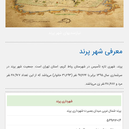
نیازمندیهای شهر پرند
معرفی شهر پرند
پرند، شهری تازه تأسیس در شهرستان رباط کریم، استان تهران است. جمعیت شهر پرند در
سرشماری سال ۱۳۹۵ برابر با ۹۷٬۴۶۴ نفر (۳۱٬۶۹۳ خانوار) می‌باشد که از این تعداد ۴۸٬۹۷۷ نفر
مرد و ۴۸٬۴۸۷ نفر زن می‌باشند.
شهرداری پرند
پرند-شمال غربی میدان بصیرت-شهرداری پرند
56933014