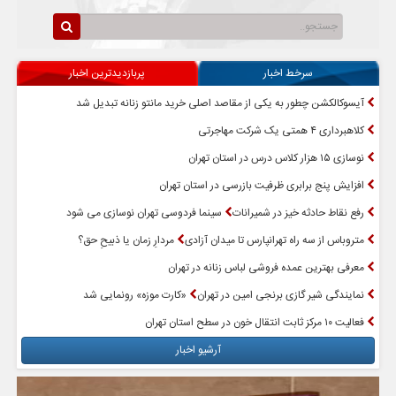
سرخط اخبار
پربازدیدترین اخبار
آیسوکالکشن چطور به یکی از مقاصد اصلی خرید مانتو زنانه تبدیل شد
کلاهبرداری ۴ همتی یک شرکت مهاجرتی
نوسازی ۱۵ هزار کلاس درس در استان تهران
افزایش پنج برابری ظرفیت بازرسی در استان تهران
رفع نقاط حادثه خیز در شمیرانات
سینما فردوسی تهران نوسازی می شود
متروباس از سه راه تهرانپارس تا میدان آزادی
مردارِ زمان یا ذبیحِ حق؟
معرفی بهترین عمده فروشی لباس زنانه در تهران
نمایندگی شیر گازی برنجی امین در تهران
«کارت موزه» رونمایی شد
فعالیت ۱۰ مرکز ثابت انتقال خون در سطح استان تهران
آرشیو اخبار