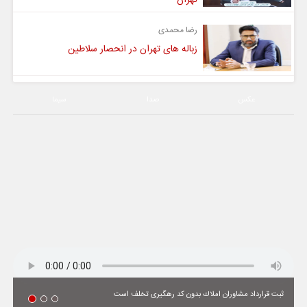
رضا محمدی
زباله های تهران در انحصار سلاطین
عکس
صدا
سیما
ثبت قرارداد مشاوران املاك بدون كد رهگیری تخلف است