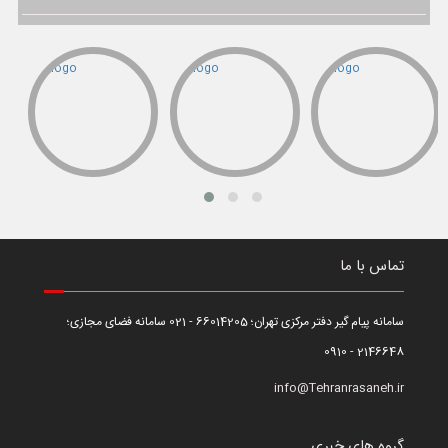
تماس با ما
سامانه پیام گیر دفتر مرکزی تهران؛ 66014205 - 021 سامانه فضای مجازی؛
2146648 - 0910
info@Tehranrasaneh.ir
گروه های خبری