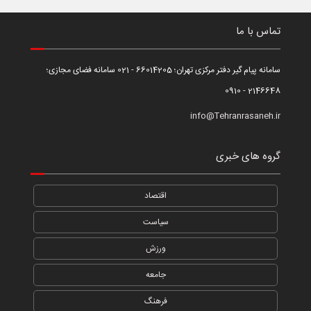
تماس با ما
سامانه پیام گیر دفتر مرکزی تهران؛ 66014205 - 021 سامانه فضای مجازی؛
2146648 - 0910
info@Tehranrasaneh.ir
گروه های خبری
اقتصاد
سیاست
ورزش
جامعه
فرهنگ