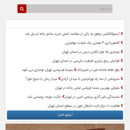
سرخط اخبار
پربازدیدترین اخبار
آیسوکالکشن چطور به یکی از مقاصد اصلی خرید مانتو زنانه تبدیل شد
کلاهبرداری ۴ همتی یک شرکت مهاجرتی
نوسازی ۱۵ هزار کلاس درس در استان تهران
افزایش پنج برابری ظرفیت بازرسی در استان تهران
رفع نقاط حادثه خیز در شمیرانات
سینما فردوسی تهران نوسازی می شود
متروباس از سه راه تهرانپارس تا میدان آزادی
مردارِ زمان یا ذبیحِ حق؟
معرفی بهترین عمده فروشی لباس زنانه در تهران
نمایندگی شیر گازی برنجی امین در تهران
«کارت موزه» رونمایی شد
فعالیت ۱۰ مرکز ثابت انتقال خون در سطح استان تهران
آرشیو اخبار