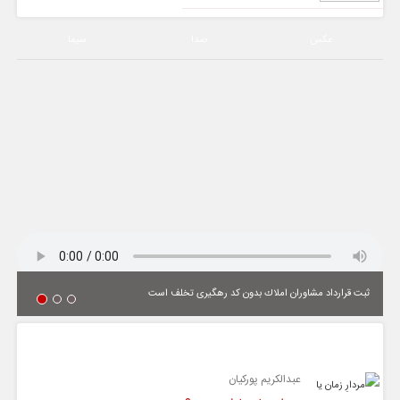
عکس
صدا
سیما
ثبت قرارداد مشاوران املاك بدون كد رهگیری تخلف است
یادداشت
عبدالکریم پورکیان