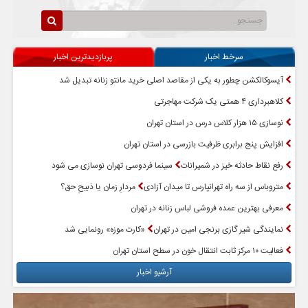
سرخط اخبار
پربازدیدترین اخبار
آیسوکالکشن چطور به یکی از مقاصد اصلی خرید مانتو زنانه تبدیل شد
کلاهبرداری ۴ همتی یک شرکت مهاجرتی
نوسازی ۱۵ هزار کلاس درس در استان تهران
افزایش پنج برابری ظرفیت بازرسی در استان تهران
رفع نقاط حادثه خیز در شمیرانات
سینما فردوسی تهران نوسازی می شود
متروباس از سه راه تهرانپارس تا میدان آزادی
مردارِ زمان یا ذبیحِ حق؟
معرفی بهترین عمده فروشی لباس زنانه در تهران
نمایندگی شیر گازی برنجی امین در تهران
«کارت موزه» رونمایی شد
فعالیت ۱۰ مرکز ثابت انتقال خون در سطح استان تهران
آرشیو اخبار