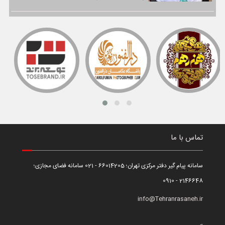
تماس با ما
سامانه پیام گیر دفتر مرکزی تهران؛ 66014205 - 021 سامانه فضای مجازی؛
2146648 - 0910
info@Tehranrasaneh.ir