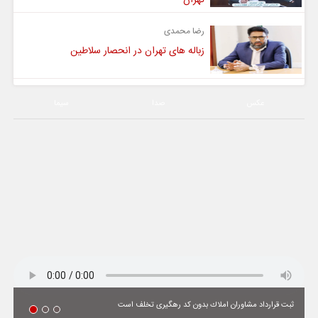
رضا محمدی
زباله های تهران در انحصار سلاطین
عکس
صدا
سیما
ثبت قرارداد مشاوران املاك بدون كد رهگیری تخلف است