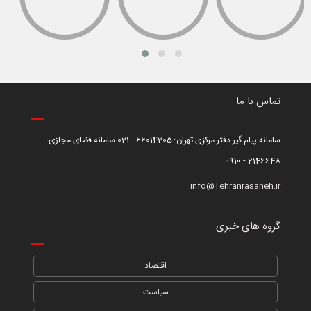
تماس با ما
سامانه پیام گیر دفتر مرکزی تهران؛ 66014205 - 021 سامانه فضای مجازی؛
2146648 - 0910
info@Tehranrasaneh.ir
گروه های خبری
اقتصاد
سیاست