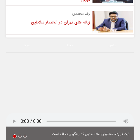
رضا محمدی
زباله های تهران در انحصار سلاطین
عکس
صدا
سیما
ثبت قرارداد مشاوران املاك بدون كد رهگیری تخلف است