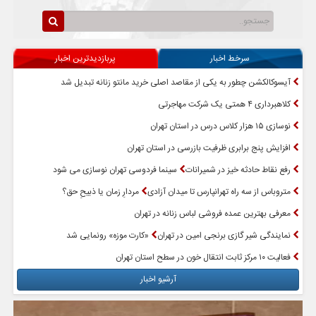
سرخط اخبار
پربازدیدترین اخبار
آیسوکالکشن چطور به یکی از مقاصد اصلی خرید مانتو زنانه تبدیل شد
کلاهبرداری ۴ همتی یک شرکت مهاجرتی
نوسازی ۱۵ هزار کلاس درس در استان تهران
افزایش پنج برابری ظرفیت بازرسی در استان تهران
رفع نقاط حادثه خیز در شمیرانات
سینما فردوسی تهران نوسازی می شود
متروباس از سه راه تهرانپارس تا میدان آزادی
مردارِ زمان یا ذبیحِ حق؟
معرفی بهترین عمده فروشی لباس زنانه در تهران
نمایندگی شیر گازی برنجی امین در تهران
«کارت موزه» رونمایی شد
فعالیت ۱۰ مرکز ثابت انتقال خون در سطح استان تهران
آرشیو اخبار