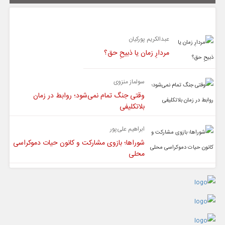
یادداشت
عبدالکریم پورکیان
مردارِ زمان یا ذبیحِ حق؟
سولماز منزوی
وقتی جنگ تمام نمی‌شود؛ روابط در زمان
بلاتکلیفی
ابراهیم علی‌پور
شوراها؛ بازوی مشارکت و کانون حیات دموکراسی
محلی