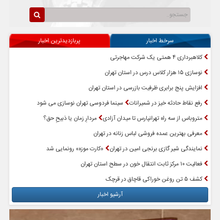
سرخط اخبار
پربازدیدترین اخبار
کلاهبرداری ۴ همتی یک شرکت مهاجرتی
نوسازی ۱۵ هزار کلاس درس در استان تهران
افزایش پنج برابری ظرفیت بازرسی در استان تهران
رفع نقاط حادثه خیز در شمیرانات
سینما فردوسی تهران نوسازی می شود
متروباس از سه راه تهرانپارس تا میدان آزادی
مردارِ زمان یا ذبیحِ حق؟
معرفی بهترین عمده فروشی لباس زنانه در تهران
نمایندگی شیر گازی برنجی امین در تهران
«کارت موزه» رونمایی شد
فعالیت ۱۰ مرکز ثابت انتقال خون در سطح استان تهران
کشف ۵ تن روغن خوراکی قاچاق در قرچک
آرشیو اخبار