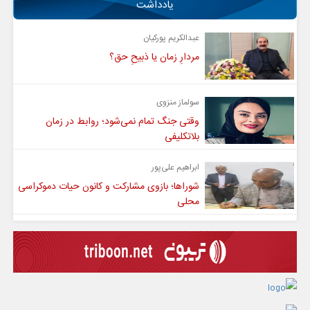
یادداشت
عبدالکریم پورکیان
مردارِ زمان یا ذبیحِ حق؟
سولماز منزوی
وقتی جنگ تمام نمی‌شود؛ روابط در زمان
بلاتکلیفی
ابراهیم علی‌پور
شوراها؛ بازوی مشارکت و کانون حیات دموکراسی
محلی