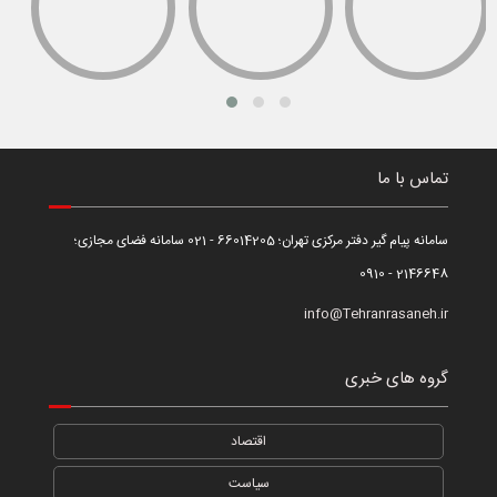
تماس با ما
سامانه پیام گیر دفتر مرکزی تهران؛ 66014205 - 021 سامانه فضای مجازی؛
2146648 - 0910
info@Tehranrasaneh.ir
گروه های خبری
اقتصاد
سیاست