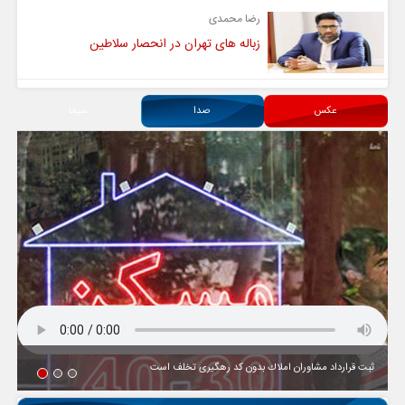
رضا محمدی
زباله های تهران در انحصار سلاطین
عکس
صدا
سیما
ثبت قرارداد مشاوران املاك بدون كد رهگیری تخلف است