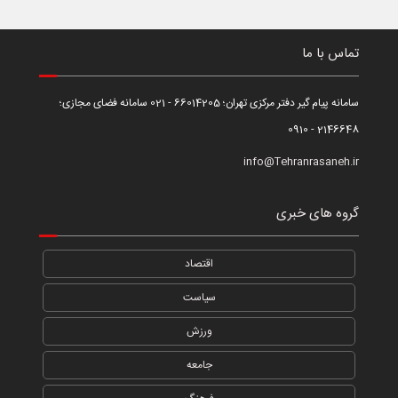
تماس با ما
سامانه پیام گیر دفتر مرکزی تهران؛ 66014205 - 021 سامانه فضای مجازی؛
2146648 - 0910
info@Tehranrasaneh.ir
گروه های خبری
اقتصاد
سیاست
ورزش
جامعه