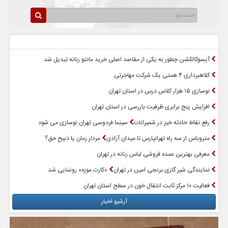
سرخط اخبار
پربازدیدترین اخبار
آیسوکالکشن چطور به یکی از مقاصد اصلی خرید مانتو زنانه تبدیل شد
کلاهبرداری ۴ همتی یک شرکت مهاجرتی
نوسازی ۱۵ هزار کلاس درس در استان تهران
افزایش پنج برابری ظرفیت بازرسی در استان تهران
رفع نقاط حادثه خیز در شمیرانات
سینما فردوسی تهران نوسازی می شود
متروباس از سه راه تهرانپارس تا میدان آزادی
مردارِ زمان یا ذبیحِ حق؟
معرفی بهترین عمده فروشی لباس زنانه در تهران
نمایندگی شیر گازی برنجی امین در تهران
«کارت موزه» رونمایی شد
فعالیت ۱۰ مرکز ثابت انتقال خون در سطح استان تهران
آرشیو اخبار