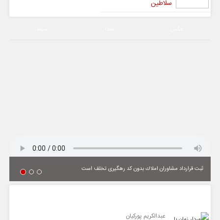
سلاطین
عکس
صدا
سیما
ثبت قرارداد مشاوران املاك بدون كد رهگیری تخلف است
یادداشت
عبدالکریم پورکیان