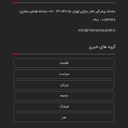
سامانه پیام گیر دفتر مرکزی تهران؛ 66014205 - 021 سامانه فضای مجازی؛
2146648 - 0910
info@Tehranrasaneh.ir
گروه های خبری
اقتصاد
سیاست
ورزش
جامعه
فرهنگ
هنر