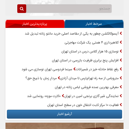
سرخط اخبار
پربازدیدترین اخبار
آیسوکالکشن چطور به یکی از مقاصد اصلی خرید مانتو زنانه تبدیل شد
کلاهبرداری ۴ همتی یک شرکت مهاجرتی
نوسازی ۱۵ هزار کلاس درس در استان تهران
افزایش پنج برابری ظرفیت بازرسی در استان تهران
رفع نقاط حادثه خیز در شمیرانات
سینما فردوسی تهران نوسازی می شود
متروباس از سه راه تهرانپارس تا میدان آزادی
مردارِ زمان یا ذبیحِ حق؟
معرفی بهترین عمده فروشی لباس زنانه در تهران
نمایندگی شیر گازی برنجی امین در تهران
«کارت موزه» رونمایی شد
فعالیت ۱۰ مرکز ثابت انتقال خون در سطح استان تهران
آرشیو اخبار