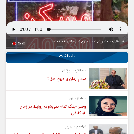
ثبت قرارداد مشاوران املاك بدون كد رهگیری تخلف است
یادداشت
عبدالکریم پورکیان
مردارِ زمان یا ذبیحِ حق؟
سولماز منزوی
وقتی جنگ تمام نمی‌شود؛ روابط در زمان
بلاتکلیفی
ابراهیم علی‌پور