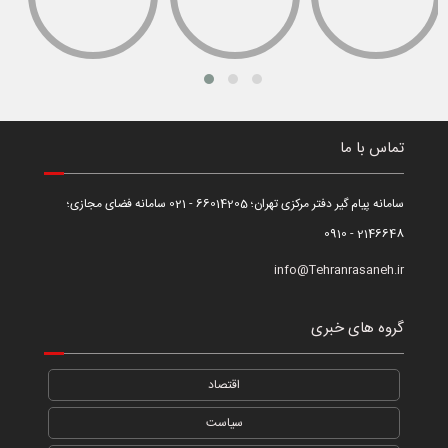
تماس با ما
سامانه پیام گیر دفتر مرکزی تهران؛ 66014205 - 021 سامانه فضای مجازی؛
2146648 - 0910
info@Tehranrasaneh.ir
گروه های خبری
اقتصاد
سیاست