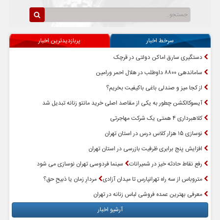
سرخط اخبار
پربازدیدترین اخبار
دستگیری سارق اماکن دولتی در قرچک
ساماندهی ۸۸۰۰ داوطلب در هلال احمر ورامین
از کجا میز و صندلی باغی باکیفیت بخریم؟
آیسوکالکشن چطور به یکی از مقاصد اصلی خرید مانتو زنانه تبدیل شد
کلاهبرداری ۴ همتی یک شرکت مهاجرتی
نوسازی ۱۵ هزار کلاس درس در استان تهران
افزایش پنج برابری ظرفیت بازرسی در استان تهران
رفع نقاط حادثه خیز در شمیرانات
سینما فردوسی تهران نوسازی می شود
متروباس از سه راه تهرانپارس تا میدان آزادی
مردارِ زمان یا ذبیحِ حق؟
معرفی بهترین عمده فروشی لباس زنانه در تهران
آرشیو اخبار