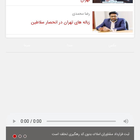
رضا محمدی
زباله های تهران در انحصار سلاطین
عکس
صدا
سیما
ثبت قرارداد مشاوران املاك بدون كد رهگیری تخلف است