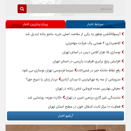
سرخط اخبار
پربازدیدترین اخبار
آیسوکالکشن چطور به یکی از مقاصد اصلی خرید مانتو زنانه تبدیل شد
کلاهبرداری ۴ همتی یک شرکت مهاجرتی
نوسازی ۱۵ هزار کلاس درس در استان تهران
افزایش پنج برابری ظرفیت بازرسی در استان تهران
رفع نقاط حادثه خیز در شمیرانات
سینما فردوسی تهران نوسازی می شود
متروباس از سه راه تهرانپارس تا میدان آزادی
مردارِ زمان یا ذبیحِ حق؟
معرفی بهترین عمده فروشی لباس زنانه در تهران
نمایندگی شیر گازی برنجی امین در تهران
«کارت موزه» رونمایی شد
فعالیت ۱۰ مرکز ثابت انتقال خون در سطح استان تهران
آرشیو اخبار