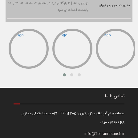
تهران رسانه | ۶ پایگاه جدید در مناطق ۷، ۱۰، ۱۱، ۱۲، ۱۳ و ۱۸
پایتخت احداث ی شود.
تماس با ما
سامانه پیام گیر دفتر مرکزی تهران؛ 66014205 - 021 سامانه فضای مجازی؛
2146648 - 0910
info@Tehranrasaneh.ir