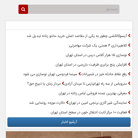
سرخط اخبار
پربازدیدترین اخبار
آیسوکالکشن چطور به یکی از مقاصد اصلی خرید مانتو زنانه تبدیل شد
کلاهبرداری ۴ همتی یک شرکت مهاجرتی
نوسازی ۱۵ هزار کلاس درس در استان تهران
افزایش پنج برابری ظرفیت بازرسی در استان تهران
رفع نقاط حادثه خیز در شمیرانات
سینما فردوسی تهران نوسازی می شود
متروباس از سه راه تهرانپارس تا میدان آزادی
مردارِ زمان یا ذبیحِ حق؟
معرفی بهترین عمده فروشی لباس زنانه در تهران
نمایندگی شیر گازی برنجی امین در تهران
«کارت موزه» رونمایی شد
فعالیت ۱۰ مرکز ثابت انتقال خون در سطح استان تهران
آرشیو اخبار