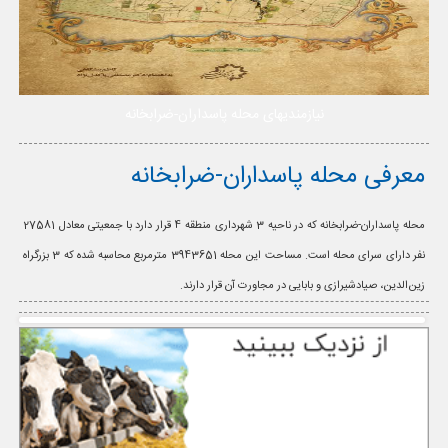
نیازمندیهای محله پاسداران-ضرابخانه
معرفی محله پاسداران-ضرابخانه
محله پاسداران-ضرابخانه که در ناحیه 3 شهرداری منطقه 4 قرار دارد با جمعیتی معادل 27581
نفر دارای سرای محله است. مساحت این محله 3943651 مترمربع محاسبه شده که 3 بزرگراه
زین‌الدین، صیادشیرازی و بابایی در مجاورت آن قرار دارند.