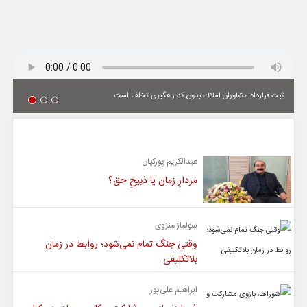
ثبت قرارداد مشاوران املاك بدون كد رهگیری تخلف است
یادداشت
عبدالکریم پورکیان
مردارِ زمان یا ذبیحِ حق؟
سولماز منزوی
وقتی جنگ تمام نمی‌شود؛ روابط در زمان
بلاتکلیفی
ابراهیم علی‌پور