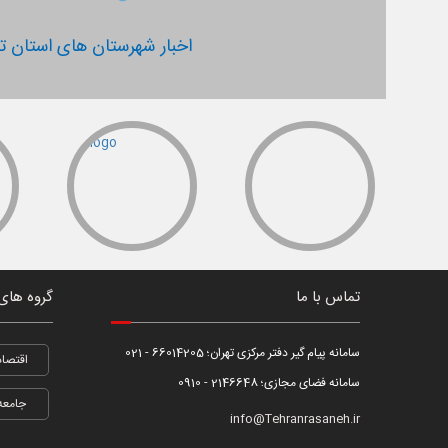
اخبار شهرستان های استان ته
تماس با ما
گروه های
سامانه پیام گیر دفتر مرکزی تهران؛ 66014205 - 021
اقتصاد
سامانه فضای مجازی؛ 2146648 - 0910
جامعه
info@Tehranrasaneh.ir