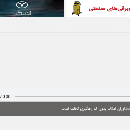
عکس
صدا
سیما
 مشاوران املاك بدون كد رهگیری تخلف است