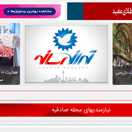
ت بازرسی
ف
سط
نیازمندیهای محله صادقیه