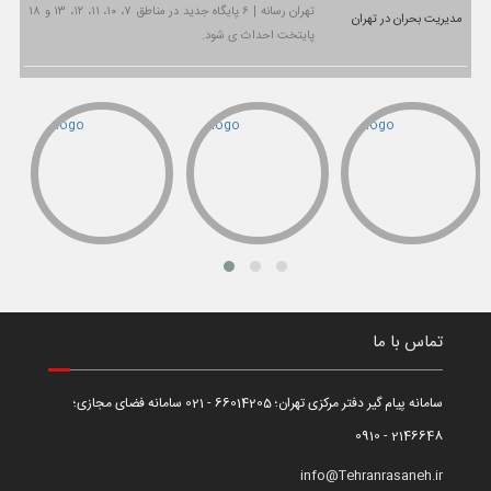
تهران رسانه | ۶ پایگاه جدید در مناطق ۷، ۱۰، ۱۱، ۱۲، ۱۳ و ۱۸
پایتخت احداث ی شود.
تماس با ما
سامانه پیام گیر دفتر مرکزی تهران؛ 66014205 - 021 سامانه فضای مجازی؛
2146648 - 0910
info@Tehranrasaneh.ir