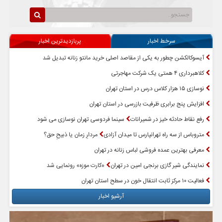
سرخط اخبار
پربازدیدترین اخبار
آیسوکالکشن چطور به یکی از مقاصد اصلی خرید مانتو زنانه تبدیل شد
کلاهبرداری ۴ همتی یک شرکت مهاجرتی
نوسازی ۱۵ هزار کلاس درس در استان تهران
افزایش پنج برابری ظرفیت بازرسی در استان تهران
رفع نقاط حادثه خیز در شمیرانات
سینما فردوسی تهران نوسازی می شود
متروباس از سه راه تهرانپارس تا میدان آزادی
مردارِ زمان یا ذبیحِ حق؟
معرفی بهترین عمده فروشی لباس زنانه در تهران
نمایندگی شیر گازی برنجی امین در تهران
«کارت موزه» رونمایی شد
فعالیت ۱۰ مرکز ثابت انتقال خون در سطح استان تهران
آرشیو اخبار