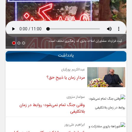
ثبت قرارداد مشاوران املاك بدون كد رهگیری تخلف است
یادداشت
عبدالکریم پورکیان
مردارِ زمان یا ذبیحِ حق؟
سولماز منزوی
وقتی جنگ تمام نمی‌شود؛ روابط در زمان
بلاتکلیفی
ابراهیم علی‌پور