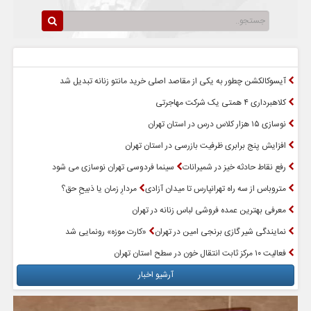
سرخط اخبار
پربازدیدترین اخبار
آیسوکالکشن چطور به یکی از مقاصد اصلی خرید مانتو زنانه تبدیل شد
کلاهبرداری ۴ همتی یک شرکت مهاجرتی
نوسازی ۱۵ هزار کلاس درس در استان تهران
افزایش پنج برابری ظرفیت بازرسی در استان تهران
رفع نقاط حادثه خیز در شمیرانات
سینما فردوسی تهران نوسازی می شود
متروباس از سه راه تهرانپارس تا میدان آزادی
مردارِ زمان یا ذبیحِ حق؟
معرفی بهترین عمده فروشی لباس زنانه در تهران
نمایندگی شیر گازی برنجی امین در تهران
«کارت موزه» رونمایی شد
فعالیت ۱۰ مرکز ثابت انتقال خون در سطح استان تهران
آرشیو اخبار