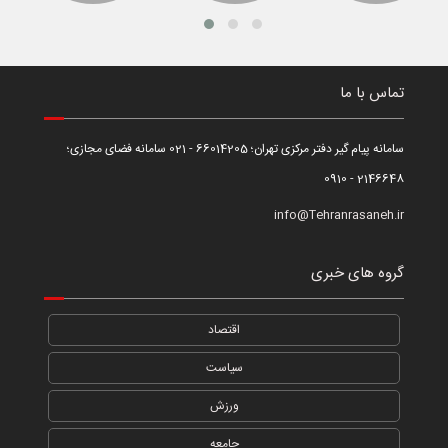
تماس با ما
سامانه پیام گیر دفتر مرکزی تهران؛ 66014205 - 021 سامانه فضای مجازی؛
2146648 - 0910
info@Tehranrasaneh.ir
گروه های خبری
اقتصاد
سیاست
ورزش
جامعه