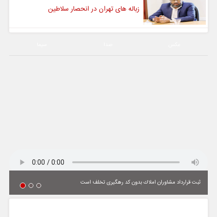
زباله های تهران در انحصار سلاطین
عکس
صدا
سیما
ثبت قرارداد مشاوران املاك بدون كد رهگیری تخلف است
یادداشت