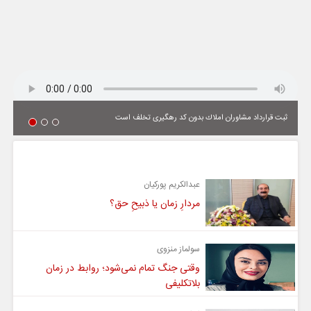
ثبت قرارداد مشاوران املاك بدون كد رهگیری تخلف است
یادداشت
عبدالکریم پورکیان
مردارِ زمان یا ذبیحِ حق؟
سولماز منزوی
وقتی جنگ تمام نمی‌شود؛ روابط در زمان
بلاتکلیفی