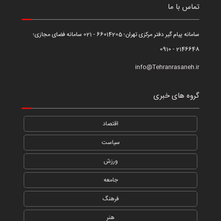
تماس با ما
سامانه پیام گیر دفتر مرکزی تهران؛ 66014205 - 021 سامانه فضای مجازی؛
2146648 - 0910
info@Tehranrasaneh.ir
گروه های خبری
اقتصاد
سیاست
ورزش
جامعه
فرهنگ
هنر