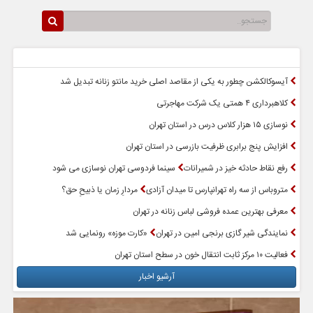
سرخط اخبار
پربازدیدترین اخبار
آیسوکالکشن چطور به یکی از مقاصد اصلی خرید مانتو زنانه تبدیل شد
کلاهبرداری ۴ همتی یک شرکت مهاجرتی
نوسازی ۱۵ هزار کلاس درس در استان تهران
افزایش پنج برابری ظرفیت بازرسی در استان تهران
رفع نقاط حادثه خیز در شمیرانات
سینما فردوسی تهران نوسازی می شود
متروباس از سه راه تهرانپارس تا میدان آزادی
مردارِ زمان یا ذبیحِ حق؟
معرفی بهترین عمده فروشی لباس زنانه در تهران
نمایندگی شیر گازی برنجی امین در تهران
«کارت موزه» رونمایی شد
فعالیت ۱۰ مرکز ثابت انتقال خون در سطح استان تهران
آرشیو اخبار