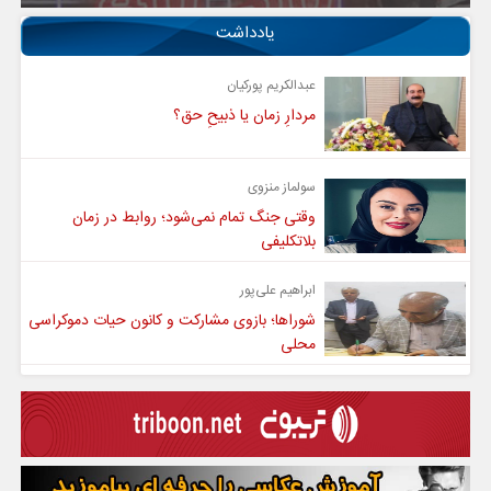
یادداشت
عبدالکریم پورکیان
مردارِ زمان یا ذبیحِ حق؟
سولماز منزوی
وقتی جنگ تمام نمی‌شود؛ روابط در زمان
بلاتکلیفی
ابراهیم علی‌پور
شوراها؛ بازوی مشارکت و کانون حیات دموکراسی
محلی