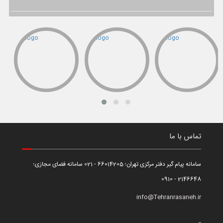
تماس با ما
سامانه پیام گیر دفتر مرکزی تهران؛ 66014205 - 021 سامانه فضای مجازی؛
2146648 - 0910
info@Tehranrasaneh.ir