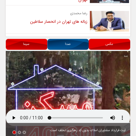
رضا محمدی
زباله های تهران در انحصار سلاطین
عکس
صدا
سیما
ثبت قرارداد مشاوران املاك بدون كد رهگیری تخلف است