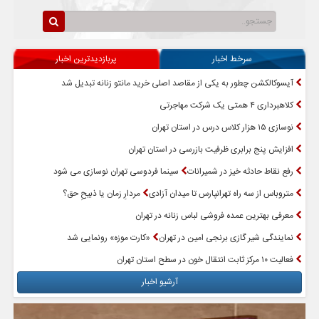
سرخط اخبار
پربازدیدترین اخبار
آیسوکالکشن چطور به یکی از مقاصد اصلی خرید مانتو زنانه تبدیل شد
کلاهبرداری ۴ همتی یک شرکت مهاجرتی
نوسازی ۱۵ هزار کلاس درس در استان تهران
افزایش پنج برابری ظرفیت بازرسی در استان تهران
رفع نقاط حادثه خیز در شمیرانات
سینما فردوسی تهران نوسازی می شود
متروباس از سه راه تهرانپارس تا میدان آزادی
مردارِ زمان یا ذبیحِ حق؟
معرفی بهترین عمده فروشی لباس زنانه در تهران
نمایندگی شیر گازی برنجی امین در تهران
«کارت موزه» رونمایی شد
فعالیت ۱۰ مرکز ثابت انتقال خون در سطح استان تهران
آرشیو اخبار