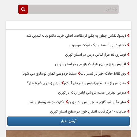
سرخط اخبار
پربازدیدترین اخبار
آیسوکالکشن چطور به یکی از مقاصد اصلی خرید مانتو زنانه تبدیل شد
کلاهبرداری ۴ همتی یک شرکت مهاجرتی
نوسازی ۱۵ هزار کلاس درس در استان تهران
افزایش پنج برابری ظرفیت بازرسی در استان تهران
رفع نقاط حادثه خیز در شمیرانات
سینما فردوسی تهران نوسازی می شود
متروباس از سه راه تهرانپارس تا میدان آزادی
مردارِ زمان یا ذبیحِ حق؟
معرفی بهترین عمده فروشی لباس زنانه در تهران
نمایندگی شیر گازی برنجی امین در تهران
«کارت موزه» رونمایی شد
فعالیت ۱۰ مرکز ثابت انتقال خون در سطح استان تهران
آرشیو اخبار