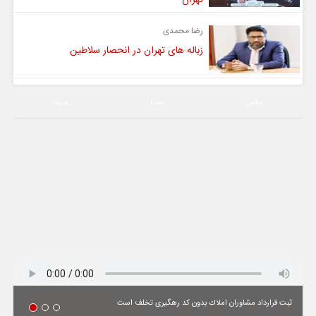
رضا محمدی
زباله های تهران در انحصار سلاطین
عکس
صدا
سیما
ثبت قرارداد مشاوران املاك بدون كد رهگیری تخلف است