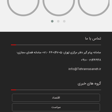
تماس با ما
سامانه پیام گیر دفتر مرکزی تهران؛ 66014205 - 021 سامانه فضای مجازی؛
2146648 - 0910
info@Tehranrasaneh.ir
گروه های خبری
اقتصاد
سیاست