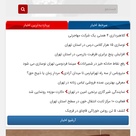
سرخط اخبار
پربازدیدترین اخبار
کلاهبرداری ۴ همتی یک شرکت مهاجرتی
نوسازی ۱۵ هزار کلاس درس در استان تهران
افزایش پنج برابری ظرفیت بازرسی در استان تهران
رفع نقاط حادثه خیز در شمیرانات
سینما فردوسی تهران نوسازی می شود
متروباس از سه راه تهرانپارس تا میدان آزادی
مردارِ زمان یا ذبیحِ حق؟
معرفی بهترین عمده فروشی لباس زنانه در تهران
نمایندگی شیر گازی برنجی امین در تهران
«کارت موزه» رونمایی شد
فعالیت ۱۰ مرکز ثابت انتقال خون در سطح استان تهران
کشف ۵ تن روغن خوراکی قاچاق در قرچک
آرشیو اخبار