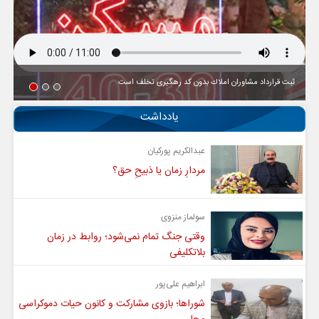
ثبت قرارداد مشاوران املاك بدون كد رهگیری تخلف است
یادداشت
عبدالکریم پورکیان
مردارِ زمان یا ذبیحِ حق؟
سولماز منزوی
وقتی جنگ تمام نمی‌شود؛ روابط در زمان
بلاتکلیفی
ابراهیم علی‌پور
شوراها؛ بازوی مشارکت و کانون حیات دموکراسی