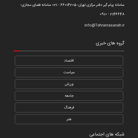
سامانه پیام گیر دفتر مرکزی تهران؛ 66014205 - 021 سامانه فضای مجازی؛
2146648 - 0910
info@Tehranrasaneh.ir
گروه های خبری
اقتصاد
سیاست
ورزش
جامعه
فرهنگ
هنر
شبکه های اجتماعی