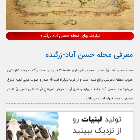
نیازمندیهای محله حسن آباد-زرگنده
معرفی محله حسن آباد-زرگنده
محله حسن آباد- زرگنده در ناحیه دو شهرداری منطقه 3 قرار دارد.محله زرگنده‌ در سه کیلومتری
جنوب منطقه تجریش‌ واقع شده است و از غرب بزرگراه آیت‌الله صدر و جنوب غربی الهیه شروع
می‌شود و تا حسن آباد ادامه می‌یابد و شرق آن تا خيابان شريعتي (جاده قديم شميران) كه در
مجاورت محله قلهك است مي باشد.