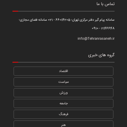
تماس با ما
سامانه پیام گیر دفتر مرکزی تهران؛ 66014205 - 021 سامانه فضای مجازی؛
2146648 - 0910
info@Tehranrasaneh.ir
گروه های خبری
اقتصاد
سیاست
ورزش
جامعه
فرهنگ
هنر