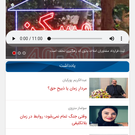
ثبت قرارداد مشاوران املاك بدون كد رهگیری تخلف است
یادداشت
عبدالکریم پورکیان
مردارِ زمان یا ذبیحِ حق؟
سولماز منزوی
وقتی جنگ تمام نمی‌شود؛ روابط در زمان
بلاتکلیفی