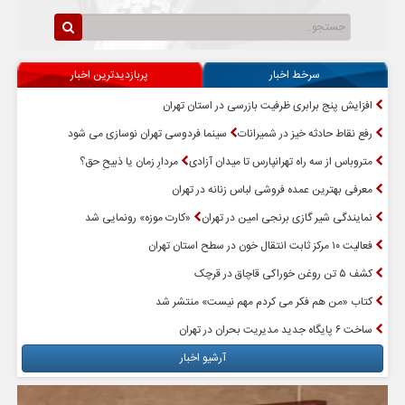
سرخط اخبار
پربازدیدترین اخبار
افزایش پنج برابری ظرفیت بازرسی در استان تهران
رفع نقاط حادثه خیز در شمیرانات
سینما فردوسی تهران نوسازی می شود
متروباس از سه راه تهرانپارس تا میدان آزادی
مردارِ زمان یا ذبیحِ حق؟
معرفی بهترین عمده فروشی لباس زنانه در تهران
نمایندگی شیر گازی برنجی امین در تهران
«کارت موزه» رونمایی شد
فعالیت ۱۰ مرکز ثابت انتقال خون در سطح استان تهران
کشف ۵ تن روغن خوراکی قاچاق در قرچک
کتاب «من هم فکر می کردم مهم نیست» منتشر شد
ساخت ۶ پایگاه جدید مدیریت بحران در تهران
آرشیو اخبار