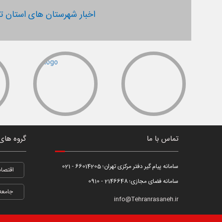
اخبار شهرستان های استان ته
تماس با ما
گروه های
سامانه پیام گیر دفتر مرکزی تهران؛ 66014205 - 021
اقتصاد
سامانه فضای مجازی؛ 2146648 - 0910
جامعه
info@Tehranrasaneh.ir