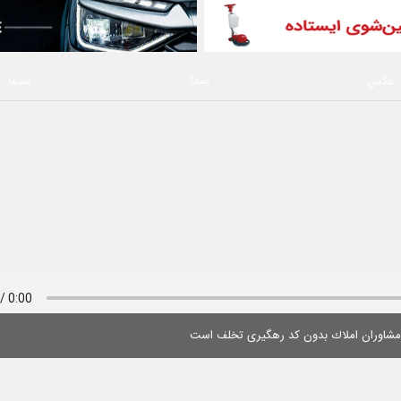
عکس
صدا
سیما
 مشاوران املاك بدون كد رهگیری تخلف است