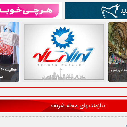
ت بازرسی
ف
سط
نیازمندیهای محله شریف