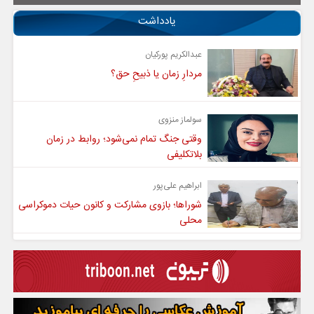
یادداشت
عبدالکریم پورکیان
مردارِ زمان یا ذبیحِ حق؟
سولماز منزوی
وقتی جنگ تمام نمی‌شود؛ روابط در زمان
بلاتکلیفی
ابراهیم علی‌پور
شوراها؛ بازوی مشارکت و کانون حیات دموکراسی
محلی