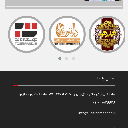
تماس با ما
سامانه پیام گیر دفتر مرکزی تهران؛ 66014205 - 021 سامانه فضای مجازی؛
2146648 - 0910
info@Tehranrasaneh.ir