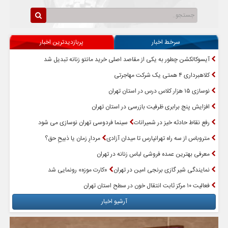
سرخط اخبار
پربازدیدترین اخبار
آیسوکالکشن چطور به یکی از مقاصد اصلی خرید مانتو زنانه تبدیل شد
کلاهبرداری ۴ همتی یک شرکت مهاجرتی
نوسازی ۱۵ هزار کلاس درس در استان تهران
افزایش پنج برابری ظرفیت بازرسی در استان تهران
رفع نقاط حادثه خیز در شمیرانات
سینما فردوسی تهران نوسازی می شود
متروباس از سه راه تهرانپارس تا میدان آزادی
مردارِ زمان یا ذبیحِ حق؟
معرفی بهترین عمده فروشی لباس زنانه در تهران
نمایندگی شیر گازی برنجی امین در تهران
«کارت موزه» رونمایی شد
فعالیت ۱۰ مرکز ثابت انتقال خون در سطح استان تهران
آرشیو اخبار