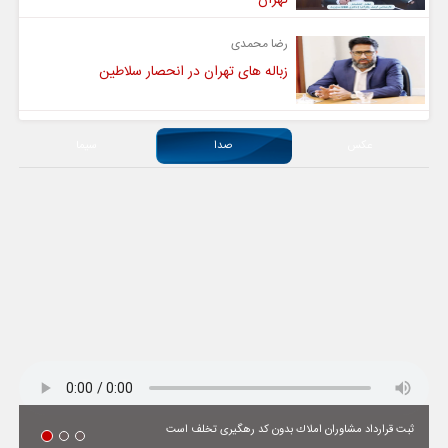
رضا محمدی
زباله های تهران در انحصار سلاطین
عکس
صدا
سیما
ثبت قرارداد مشاوران املاك بدون كد رهگیری تخلف است