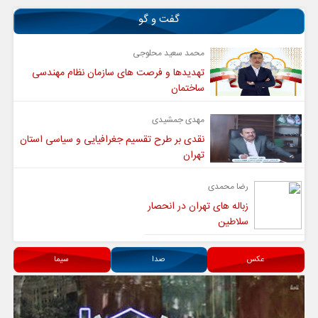
گفت و گو
محمد سعید محلوجی
تهدیدها و فرصت های سازمان نظام مهندسی
ساختمان
مهدی جمشیدی
نقدی بر طرح تقسیم جغرافیایی و سیاسی استان
تهران
رضا محمدی
زباله های تهران در انحصار
سلاطین
عکس
صدا
سیما