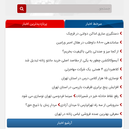
سرخط اخبار
پربازدیدترین اخبار
دستگیری سارق اماکن دولتی در قرچک
ساماندهی ۸۸۰۰ داوطلب در هلال احمر ورامین
از کجا میز و صندلی باغی باکیفیت بخریم؟
آیسوکالکشن چطور به یکی از مقاصد اصلی خرید مانتو زنانه تبدیل شد
کلاهبرداری ۴ همتی یک شرکت مهاجرتی
نوسازی ۱۵ هزار کلاس درس در استان تهران
افزایش پنج برابری ظرفیت بازرسی در استان تهران
رفع نقاط حادثه خیز در شمیرانات
سینما فردوسی تهران نوسازی می شود
متروباس از سه راه تهرانپارس تا میدان آزادی
مردارِ زمان یا ذبیحِ حق؟
معرفی بهترین عمده فروشی لباس زنانه در تهران
آرشیو اخبار