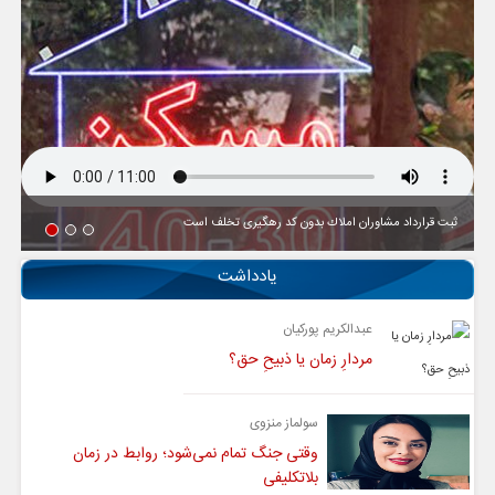
ثبت قرارداد مشاوران املاك بدون كد رهگیری تخلف است
یادداشت
عبدالکریم پورکیان
مردارِ زمان یا ذبیحِ حق؟
سولماز منزوی
وقتی جنگ تمام نمی‌شود؛ روابط در زمان
بلاتکلیفی