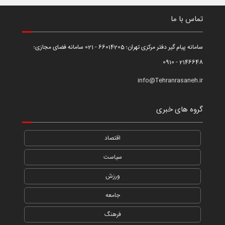
تماس با ما
سامانه پیام گیر دفتر مرکزی تهران؛ 66014205 - 021 سامانه فضای مجازی؛
2146648 - 0910
info@Tehranrasaneh.ir
گروه های خبری
اقتصاد
سیاست
ورزش
جامعه
فرهنگ