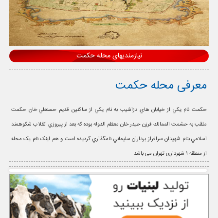
نیازمندیهای محله حکمت
معرفی محله حکمت
حكمت نام يكي از خيابان هاي دزاشيب به نام يكي از ساكنين قديم حسنعلي خان حكمت
ملقب به حشمت الممالك فرزن حيدر خان معظم الدوله بوده كه بعد از پيروزي انقلاب شكوهمند
اسلامي بنام شهيدان سرافراز برداران سليماني نامگذاري گرديده است و هم اینک نام یک محله
از منطقه 1 شهرداری تهران می باشد.