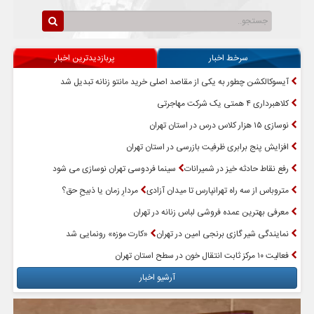
سرخط اخبار
پربازدیدترین اخبار
آیسوکالکشن چطور به یکی از مقاصد اصلی خرید مانتو زنانه تبدیل شد
کلاهبرداری ۴ همتی یک شرکت مهاجرتی
نوسازی ۱۵ هزار کلاس درس در استان تهران
افزایش پنج برابری ظرفیت بازرسی در استان تهران
رفع نقاط حادثه خیز در شمیرانات
سینما فردوسی تهران نوسازی می شود
متروباس از سه راه تهرانپارس تا میدان آزادی
مردارِ زمان یا ذبیحِ حق؟
معرفی بهترین عمده فروشی لباس زنانه در تهران
نمایندگی شیر گازی برنجی امین در تهران
«کارت موزه» رونمایی شد
فعالیت ۱۰ مرکز ثابت انتقال خون در سطح استان تهران
آرشیو اخبار