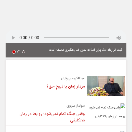
ثبت قرارداد مشاوران املاك بدون كد رهگیری تخلف است
یادداشت
عبدالکریم پورکیان
مردارِ زمان یا ذبیحِ حق؟
سولماز منزوی
وقتی جنگ تمام نمی‌شود؛ روابط در زمان
بلاتکلیفی