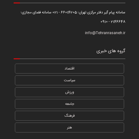
سامانه پیام گیر دفتر مرکزی تهران؛ 66014205 - 021 سامانه فضای مجازی؛
2146648 - 0910
info@Tehranrasaneh.ir
گروه های خبری
اقتصاد
سیاست
ورزش
جامعه
فرهنگ
هنر