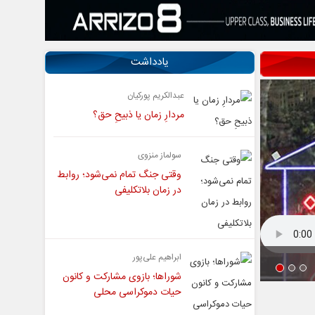
یادداشت
عبدالکریم پورکیان
مردارِ زمان یا ذبیحِ حق؟
سولماز منزوی
وقتی جنگ تمام نمی‌شود؛ روابط
در زمان بلاتکلیفی
ابراهیم علی‌پور
شوراها؛ بازوی مشارکت و کانون
حیات دموکراسی محلی