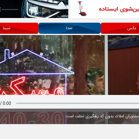
عکس
صدا
سیما
 مشاوران املاك بدون كد رهگیری تخلف است