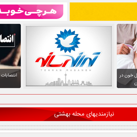
نتقال خون در
انتصابات م
ن
نیازمندیهای محله بهشتی