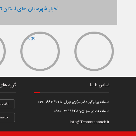
اخبار شهرستان های استان ته
تماس با ما
گروه های
سامانه پیام گیر دفتر مرکزی تهران؛ 66014205 - 021
اقتصاد
سامانه فضای مجازی؛ 2146648 - 0910
جامعه
info@Tehranrasaneh.ir