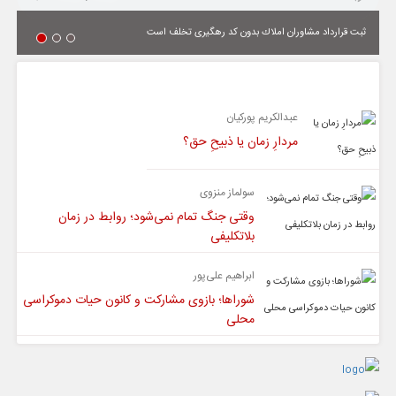
ثبت قرارداد مشاوران املاك بدون كد رهگیری تخلف است
یادداشت
عبدالکریم پورکیان
مردارِ زمان یا ذبیحِ حق؟
سولماز منزوی
وقتی جنگ تمام نمی‌شود؛ روابط در زمان
بلاتکلیفی
ابراهیم علی‌پور
شوراها؛ بازوی مشارکت و کانون حیات دموکراسی
محلی