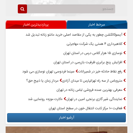
سرخط اخبار
پربازدیدترین اخبار
آیسوکالکشن چطور به یکی از مقاصد اصلی خرید مانتو زنانه تبدیل شد
کلاهبرداری ۴ همتی یک شرکت مهاجرتی
نوسازی ۱۵ هزار کلاس درس در استان تهران
افزایش پنج برابری ظرفیت بازرسی در استان تهران
رفع نقاط حادثه خیز در شمیرانات
سینما فردوسی تهران نوسازی می شود
متروباس از سه راه تهرانپارس تا میدان آزادی
مردارِ زمان یا ذبیحِ حق؟
معرفی بهترین عمده فروشی لباس زنانه در تهران
نمایندگی شیر گازی برنجی امین در تهران
«کارت موزه» رونمایی شد
فعالیت ۱۰ مرکز ثابت انتقال خون در سطح استان تهران
آرشیو اخبار