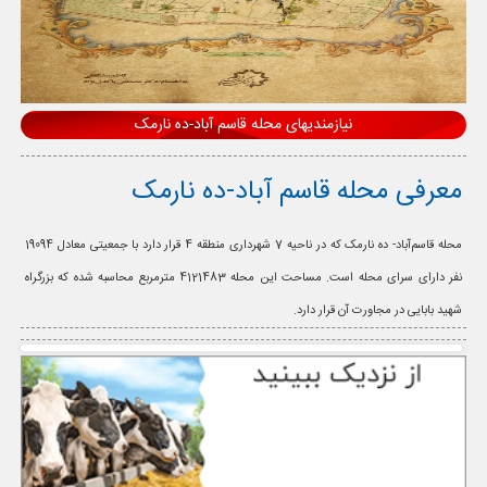
نیازمندیهای محله قاسم آباد-ده نارمک
معرفی محله قاسم آباد-ده نارمک
محله قاسم‌آباد- ده نارمک که در ناحیه 7 شهرداری منطقه 4 قرار دارد با جمعیتی معادل 19094
نفر دارای سرای محله است. مساحت این محله 4121483 مترمربع محاسبه شده که بزرگراه
شهید بابایی در مجاورت آن قرار دارد.