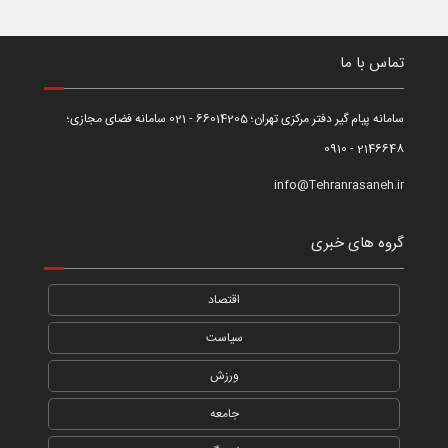
تماس با ما
سامانه پیام گیر دفتر مرکزی تهران؛ 66014205 - 021 سامانه فضای مجازی؛
2146648 - 0910
info@Tehranrasaneh.ir
گروه های خبری
اقتصاد
سیاست
ورزش
جامعه