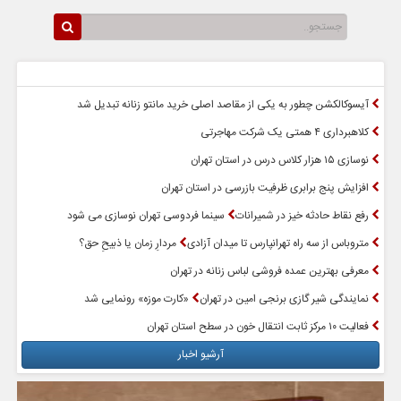
سرخط اخبار
پربازدیدترین اخبار
آیسوکالکشن چطور به یکی از مقاصد اصلی خرید مانتو زنانه تبدیل شد
کلاهبرداری ۴ همتی یک شرکت مهاجرتی
نوسازی ۱۵ هزار کلاس درس در استان تهران
افزایش پنج برابری ظرفیت بازرسی در استان تهران
رفع نقاط حادثه خیز در شمیرانات
سینما فردوسی تهران نوسازی می شود
متروباس از سه راه تهرانپارس تا میدان آزادی
مردارِ زمان یا ذبیحِ حق؟
معرفی بهترین عمده فروشی لباس زنانه در تهران
نمایندگی شیر گازی برنجی امین در تهران
«کارت موزه» رونمایی شد
فعالیت ۱۰ مرکز ثابت انتقال خون در سطح استان تهران
آرشیو اخبار