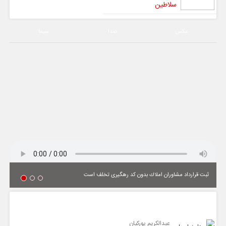
سلاطین
عکس
صدا
سیما
ثبت قرارداد مشاوران املاك بدون كد رهگیری تخلف است
یادداشت
عبدالکریم پورکیان