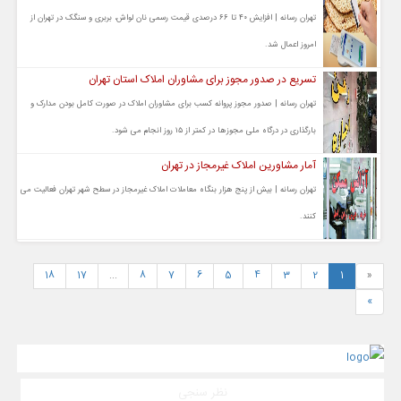
تهران رسانه | افزایش ۴۰ تا ۶۶ درصدی قیمت رسمی نان لواش، بربری و سنگک در تهران از
امروز اعمال شد.
تسریع در صدور مجوز برای مشاوران املاک استان تهران
تهران رسانه | صدور مجوز پروانه کسب برای مشاوران املاک در صورت کامل بودن مدارک و
بارگذاری در درگاه ملی مجوزها در کمتر از ۱۵ روز انجام می شود.
آمار مشاورین املاک غیرمجاز در تهران
تهران رسانه | بیش از پنج هزار بنگاه معاملات املاک غیرمجاز در سطح شهر تهران فعالیت می
کنند.
18
17
...
8
7
6
5
4
3
2
1
«
»
نظر سنجی