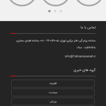
تماس با ما
سامانه پیام گیر دفتر مرکزی تهران؛ 66014205 - 021 سامانه فضای مجازی؛
2146648 - 0910
info@Tehranrasaneh.ir
گروه های خبری
اقتصاد
سیاست
ورزش