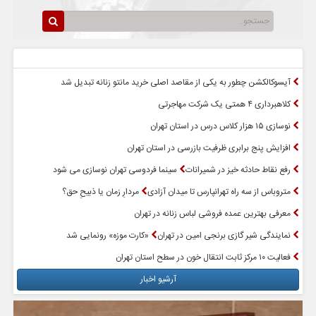
سرخط اخبار
پربازدیدترین اخبار
آیسوکالکشن چطور به یکی از مقاصد اصلی خرید مانتو زنانه تبدیل شد
کلاهبرداری ۴ همتی یک شرکت مهاجرتی
نوسازی ۱۵ هزار کلاس درس در استان تهران
افزایش پنج برابری ظرفیت بازرسی در استان تهران
رفع نقاط حادثه خیز در شمیرانات
سینما فردوسی تهران نوسازی می شود
متروباس از سه راه تهرانپارس تا میدان آزادی
مردارِ زمان یا ذبیحِ حق؟
معرفی بهترین عمده فروشی لباس زنانه در تهران
نمایندگی شیر گازی برنجی امین در تهران
«کارت موزه» رونمایی شد
فعالیت ۱۰ مرکز ثابت انتقال خون در سطح استان تهران
آرشیو اخبار