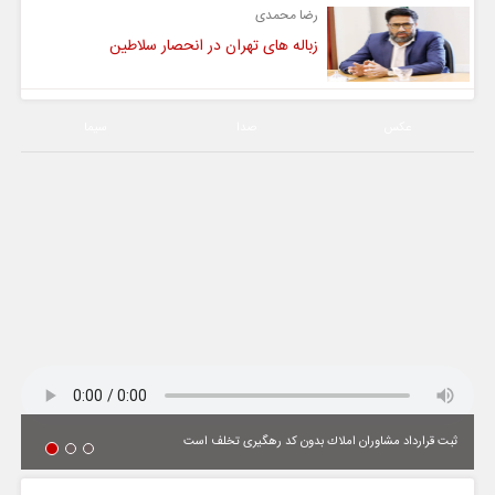
رضا محمدی
زباله های تهران در انحصار سلاطین
عکس
صدا
سیما
ثبت قرارداد مشاوران املاك بدون كد رهگیری تخلف است