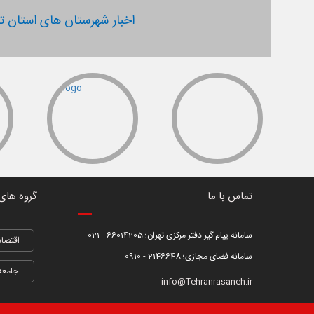
اخبار شهرستان های استان ته
تماس با ما
گروه های
سامانه پیام گیر دفتر مرکزی تهران؛ 66014205 - 021
اقتصاد
سامانه فضای مجازی؛ 2146648 - 0910
جامعه
info@Tehranrasaneh.ir