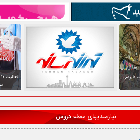
ت بازرسی
ف
سط
نیازمندیهای محله دروس