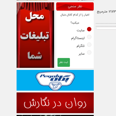
نظر سنجی
محله دروس در ناحیه 5 شهرداری منطقه 3 قرار دارد. جمعیت محله دروس 20438 نفر است. مساحت این محله 2173028 مترمربع
اخبار را از کدام کانال دنبال
میکنید؟
سایت
اینستاگرام
تلگرام
سایر
ثبت نظر