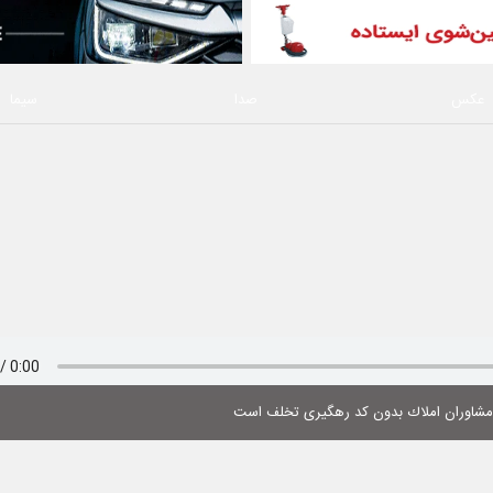
عکس
صدا
سیما
 مشاوران املاك بدون كد رهگیری تخلف است