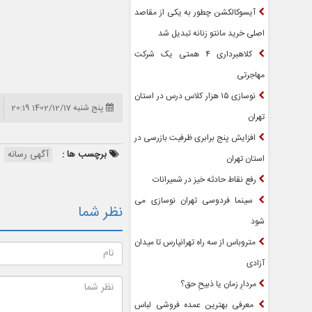
آیسوکالکشن چطور به یکی از مقاصد
اصلی خرید مانتو زنانه تبدیل شد
کلاهبرداری ۴ همتی یک شرکت
مهاجرتی
نوسازی ۱۵ هزار کلاس درس در استان
پنج شنبه 1402/12/17 20:19
تهران
افزایش پنج برابری ظرفیت بازرسی در
برچسب ها :
آگهی رسانه
استان تهران
رفع نقاط حادثه خیز در شمیرانات
سینما فردوسی تهران نوسازی می
نظر شما
شود
متروباس از سه راه تهرانپارس تا میدان
آزادی
مردارِ زمان یا ذبیحِ حق؟
معرفی بهترین عمده فروشی لباس