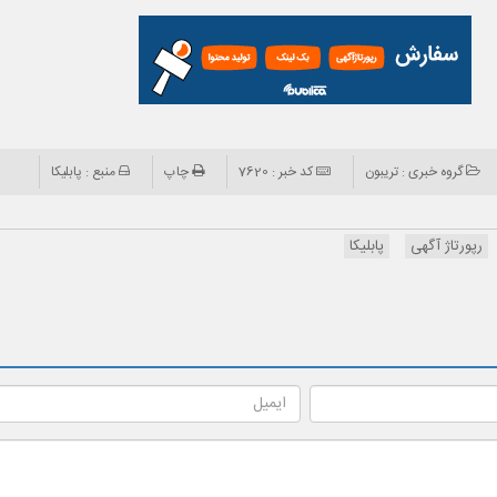
گروه خبری : تریبون
کد خبر : 7620
چاپ
منبع : پابلیکا
رپورتاژ آگهی
پابلیکا