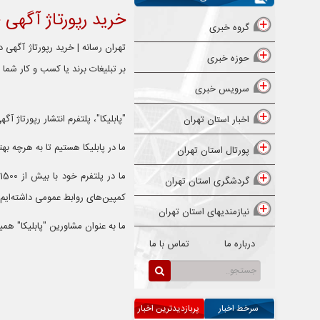
خرید رپورتاژ آگهی «
گروه خبری
تهران رسانه | خرید رپورتاژ آگهی د
حوزه خبری
بر تبلیغات برند یا کسب ‌و‌ کار شما 
سرویس خبری
"پابلیکا"، پلتفرم انتشار رپورتاژ
اخبار استان تهران
ما در پابلیکا هستیم تا به هرچه ب
پورتال استان تهران
گردشگری استان تهران
کمپین‌های روابط عمومی داشته‌ایم.
نیازمندیهای استان تهران
ما به عنوان مشاورین "پابلیکا" هم
درباره ما
تماس با ما
سرخط اخبار
پربازدیدترین اخبار