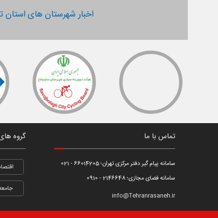
اخبار شهرستان های استان ته
تماس با ما
گروه های
سامانه پیام گیر دفتر مرکزی تهران؛ 66014205 - 021
اقتصاد
سامانه فضای مجازی؛ 2146648 - 0910
جامعه
info@Tehranrasaneh.ir