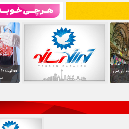
ت بازرسی
ف
سط