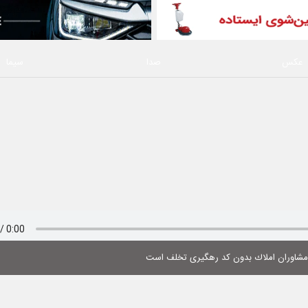
عکس
صدا
سیما
 مشاوران املاك بدون كد رهگیری تخلف است