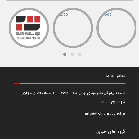
تماس با ما
سامانه پیام گیر دفتر مرکزی تهران؛ 66014205 - 021 سامانه فضای مجازی؛
2146648 - 0910
info@Tehranrasaneh.ir
گروه های خبری