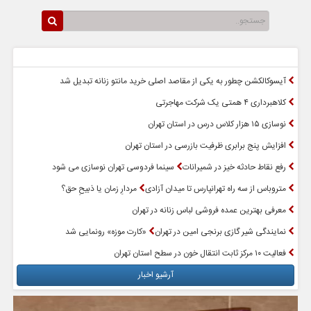
سرخط اخبار
پربازدیدترین اخبار
آیسوکالکشن چطور به یکی از مقاصد اصلی خرید مانتو زنانه تبدیل شد
کلاهبرداری ۴ همتی یک شرکت مهاجرتی
نوسازی ۱۵ هزار کلاس درس در استان تهران
افزایش پنج برابری ظرفیت بازرسی در استان تهران
رفع نقاط حادثه خیز در شمیرانات
سینما فردوسی تهران نوسازی می شود
متروباس از سه راه تهرانپارس تا میدان آزادی
مردارِ زمان یا ذبیحِ حق؟
معرفی بهترین عمده فروشی لباس زنانه در تهران
نمایندگی شیر گازی برنجی امین در تهران
«کارت موزه» رونمایی شد
فعالیت ۱۰ مرکز ثابت انتقال خون در سطح استان تهران
آرشیو اخبار