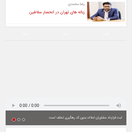
رضا محمدی
زباله های تهران در انحصار سلاطین
عکس
صدا
سیما
ثبت قرارداد مشاوران املاك بدون كد رهگیری تخلف است