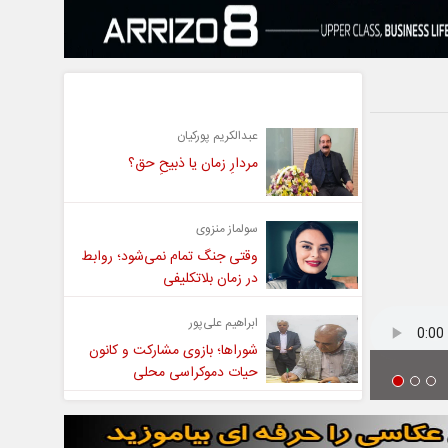
یادداشت
عبدالکریم پورکیان
مردارِ زمان یا ذبیحِ حق؟
سولماز منزوی
وقتی جنگ تمام نمی‌شود؛ روابط
در زمان بلاتکلیفی
ابراهیم علی‌پور
شوراها؛ بازوی مشارکت و کانون
حیات دموکراسی محلی