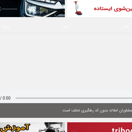
عکس
صدا
سیما
 مشاوران املاك بدون كد رهگیری تخلف است