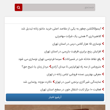
سرخط اخبار
پربازدیدترین اخبار
آیسوکالکشن چطور به یکی از مقاصد اصلی خرید مانتو زنانه تبدیل شد
کلاهبرداری ۴ همتی یک شرکت مهاجرتی
نوسازی ۱۵ هزار کلاس درس در استان تهران
افزایش پنج برابری ظرفیت بازرسی در استان تهران
رفع نقاط حادثه خیز در شمیرانات
سینما فردوسی تهران نوسازی می شود
متروباس از سه راه تهرانپارس تا میدان آزادی
مردارِ زمان یا ذبیحِ حق؟
معرفی بهترین عمده فروشی لباس زنانه در تهران
نمایندگی شیر گازی برنجی امین در تهران
«کارت موزه» رونمایی شد
فعالیت ۱۰ مرکز ثابت انتقال خون در سطح استان تهران
آرشیو اخبار