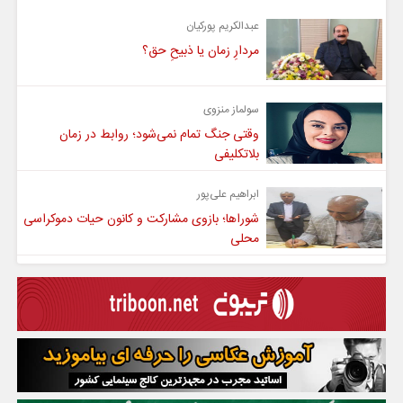
عبدالکریم پورکیان
مردارِ زمان یا ذبیحِ حق؟
سولماز منزوی
وقتی جنگ تمام نمی‌شود؛ روابط در زمان
بلاتکلیفی
ابراهیم علی‌پور
شوراها؛ بازوی مشارکت و کانون حیات دموکراسی
محلی