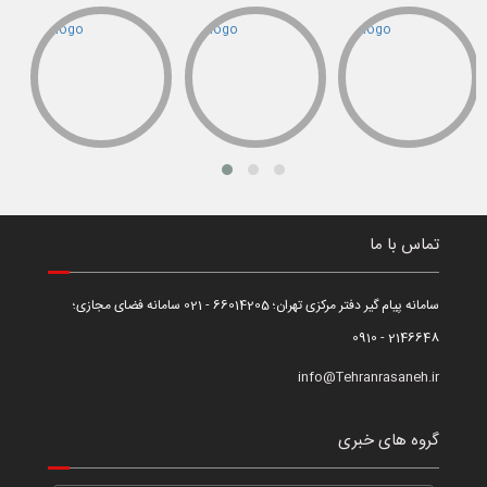
تماس با ما
سامانه پیام گیر دفتر مرکزی تهران؛ 66014205 - 021 سامانه فضای مجازی؛
2146648 - 0910
info@Tehranrasaneh.ir
گروه های خبری