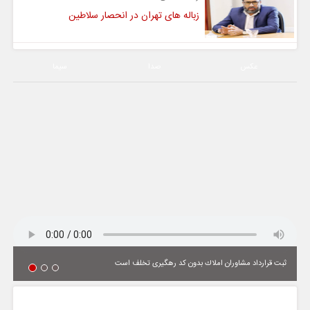
زباله های تهران در انحصار سلاطین
عکس
صدا
سیما
ثبت قرارداد مشاوران املاك بدون كد رهگیری تخلف است
یادداشت