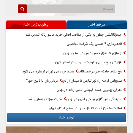
سرخط اخبار
پربازدیدترین اخبار
آیسوکالکشن چطور به یکی از مقاصد اصلی خرید مانتو زنانه تبدیل شد
کلاهبرداری ۴ همتی یک شرکت مهاجرتی
نوسازی ۱۵ هزار کلاس درس در استان تهران
افزایش پنج برابری ظرفیت بازرسی در استان تهران
رفع نقاط حادثه خیز در شمیرانات
سینما فردوسی تهران نوسازی می شود
متروباس از سه راه تهرانپارس تا میدان آزادی
مردارِ زمان یا ذبیحِ حق؟
معرفی بهترین عمده فروشی لباس زنانه در تهران
نمایندگی شیر گازی برنجی امین در تهران
«کارت موزه» رونمایی شد
فعالیت ۱۰ مرکز ثابت انتقال خون در سطح استان تهران
آرشیو اخبار