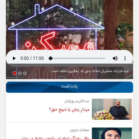
ثبت قرارداد مشاوران املاك بدون كد رهگیری تخلف است
یادداشت
عبدالکریم پورکیان
مردارِ زمان یا ذبیحِ حق؟
سولماز منزوی
وقتی جنگ تمام نمی‌شود؛ روابط در زمان