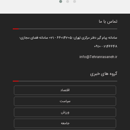
تماس با ما
سامانه پیام گیر دفتر مرکزی تهران؛ 66014205 - 021 سامانه فضای مجازی؛
2146648 - 0910
info@Tehranrasaneh.ir
گروه های خبری
اقتصاد
سیاست
ورزش
جامعه