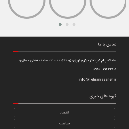
تماس با ما
سامانه پیام گیر دفتر مرکزی تهران؛ 66014205 - 021 سامانه فضای مجازی؛
2146648 - 0910
info@Tehranrasaneh.ir
گروه های خبری
اقتصاد
سیاست