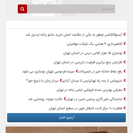
سرخط اخبار
پربازدیدترین اخبار
آیسوکالکشن چطور به یکی از مقاصد اصلی خرید مانتو زنانه تبدیل شد
کلاهبرداری ۴ همتی یک شرکت مهاجرتی
نوسازی ۱۵ هزار کلاس درس در استان تهران
افزایش پنج برابری ظرفیت بازرسی در استان تهران
رفع نقاط حادثه خیز در شمیرانات
سینما فردوسی تهران نوسازی می شود
متروباس از سه راه تهرانپارس تا میدان آزادی
مردارِ زمان یا ذبیحِ حق؟
معرفی بهترین عمده فروشی لباس زنانه در تهران
نمایندگی شیر گازی برنجی امین در تهران
«کارت موزه» رونمایی شد
فعالیت ۱۰ مرکز ثابت انتقال خون در سطح استان تهران
آرشیو اخبار