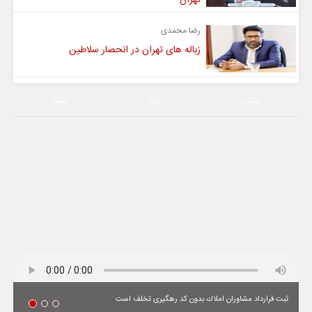
رضا محمدی
زباله های تهران در انحصار سلاطین
عکس
صدا
سیما
ثبت قرارداد مشاوران املاك بدون كد رهگیری تخلف است