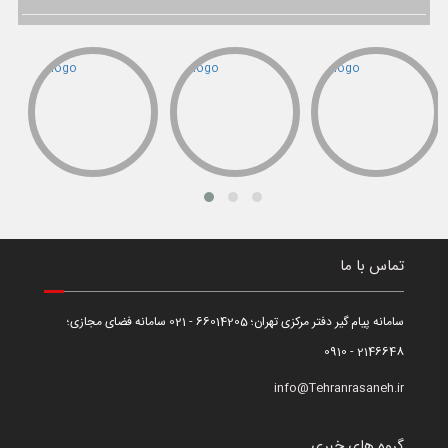
تماس با ما
سامانه پیام گیر دفتر مرکزی تهران؛ 66014205 - 021 سامانه فضای مجازی؛
2146648 - 0910
info@Tehranrasaneh.ir
گروه های خبری