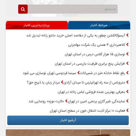
سرخط اخبار
پربازدیدترین اخبار
آیسوکالکشن چطور به یکی از مقاصد اصلی خرید مانتو زنانه تبدیل شد
کلاهبرداری ۴ همتی یک شرکت مهاجرتی
نوسازی ۱۵ هزار کلاس درس در استان تهران
افزایش پنج برابری ظرفیت بازرسی در استان تهران
رفع نقاط حادثه خیز در شمیرانات
سینما فردوسی تهران نوسازی می شود
متروباس از سه راه تهرانپارس تا میدان آزادی
مردارِ زمان یا ذبیحِ حق؟
معرفی بهترین عمده فروشی لباس زنانه در تهران
نمایندگی شیر گازی برنجی امین در تهران
«کارت موزه» رونمایی شد
فعالیت ۱۰ مرکز ثابت انتقال خون در سطح استان تهران
آرشیو اخبار