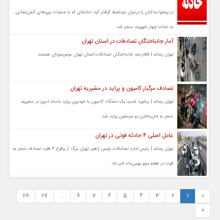
در پیشوا ساکنان را درمیان دودغلیظ گرفتار کرد؛ حادثه‌ای که با عملیات نیروهای آتش‌نشانی
به نجات چهار شهروند منجر شد.
آمار جانباختگان تصادفات در استان تهران
تهران رسانه | ۵۵درصد جانباختگان تصادفات استان تهران موتورسواران هستند.
تصادف مرگبار کامیون و پراید در مشیریه تهران
تهران رسانه | برخورد شدید یک دستگاه کامیون با خودروی پراید بامداد امروز در مشیریه،
منجر به جان‌باختن دو سرنشین پراید شد.
عامل اصلی ۴ حادثه فوتی در تهران
تهران رسانه | رئیس اداره تصادفات پلیس راهور تهران بزرگ از وقوع ۴ فقره تصادف منجر به
فوت در هفته دوم بهمن‌ماه خبر داد.
28
27
...
8
7
6
5
4
3
2
1
«
»