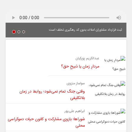
ثبت قرارداد مشاوران املاك بدون كد رهگیری تخلف است
یادداشت
عبدالکریم پورکیان
مردارِ زمان یا ذبیحِ حق؟
سولماز منزوی
وقتی جنگ تمام نمی‌شود؛ روابط در زمان
بلاتکلیفی
ابراهیم علی‌پور
شوراها؛ بازوی مشارکت و کانون حیات دموکراسی
محلی