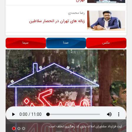
رضا محمدی
زباله های تهران در انحصار سلاطین
عکس
صدا
سیما
ثبت قرارداد مشاوران املاك بدون كد رهگیری تخلف است