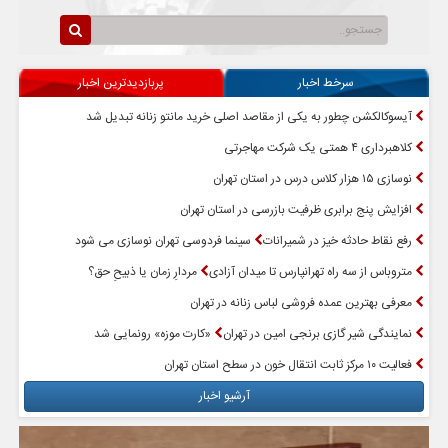
سرخط اخبار
پربازدیدترین اخبار
آیسوکالکشن چطور به یکی از مقاصد اصلی خرید مانتو زنانه تبدیل شد
کلاهبرداری ۴ همتی یک شرکت مهاجرتی
نوسازی ۱۵ هزار کلاس درس در استان تهران
افزایش پنج برابری ظرفیت بازرسی در استان تهران
رفع نقاط حادثه خیز در شمیرانات
سینما فردوسی تهران نوسازی می شود
متروباس از سه راه تهرانپارس تا میدان آزادی
مردارِ زمان یا ذبیحِ حق؟
معرفی بهترین عمده فروشی لباس زنانه در تهران
نمایندگی شیر گازی برنجی امین در تهران
«کارت موزه» رونمایی شد
فعالیت ۱۰ مرکز ثابت انتقال خون در سطح استان تهران
آرشیو اخبار