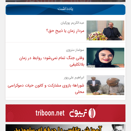
یادداشت
عبدالکریم پورکیان
مردارِ زمان یا ذبیحِ حق؟
سولماز منزوی
وقتی جنگ تمام نمی‌شود؛ روابط در زمان
بلاتکلیفی
ابراهیم علی‌پور
شوراها؛ بازوی مشارکت و کانون حیات دموکراسی
محلی