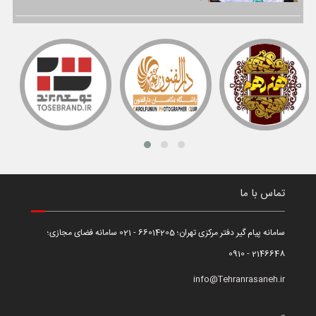
تماس با ما
سامانه پیام گیر دفتر مرکزی تهران؛ 66014205 - 021 سامانه فضای مجازی؛
2146648 - 0910
info@Tehranrasaneh.ir