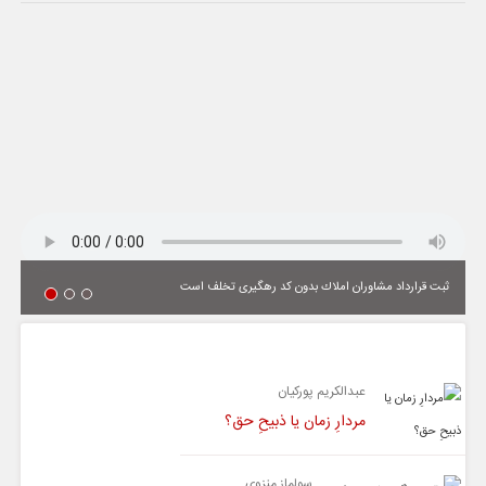
ثبت قرارداد مشاوران املاك بدون كد رهگیری تخلف است
یادداشت
عبدالکریم پورکیان
مردارِ زمان یا ذبیحِ حق؟
سولماز منزوی