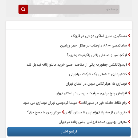
سرخط اخبار
پربازدیدترین اخبار
دستگیری سارق اماکن دولتی در قرچک
ساماندهی ۸۸۰۰ داوطلب در هلال احمر ورامین
از کجا میز و صندلی باغی باکیفیت بخریم؟
آیسوکالکشن چطور به یکی از مقاصد اصلی خرید مانتو زنانه تبدیل شد
کلاهبرداری ۴ همتی یک شرکت مهاجرتی
نوسازی ۱۵ هزار کلاس درس در استان تهران
افزایش پنج برابری ظرفیت بازرسی در استان تهران
رفع نقاط حادثه خیز در شمیرانات
سینما فردوسی تهران نوسازی می شود
متروباس از سه راه تهرانپارس تا میدان آزادی
مردارِ زمان یا ذبیحِ حق؟
معرفی بهترین عمده فروشی لباس زنانه در تهران
آرشیو اخبار