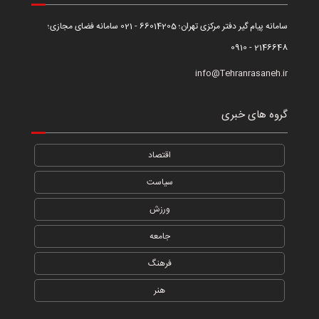
سامانه پیام گیر دفتر مرکزی تهران؛ 66014205 - 021 سامانه فضای مجازی؛
2146648 - 0910
info@Tehranrasaneh.ir
گروه های خبری
اقتصاد
سیاست
ورزش
جامعه
فرهنگ
هنر