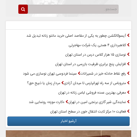
سرخط اخبار
پربازدیدترین اخبار
آیسوکالکشن چطور به یکی از مقاصد اصلی خرید مانتو زنانه تبدیل شد
کلاهبرداری ۴ همتی یک شرکت مهاجرتی
نوسازی ۱۵ هزار کلاس درس در استان تهران
افزایش پنج برابری ظرفیت بازرسی در استان تهران
رفع نقاط حادثه خیز در شمیرانات
سینما فردوسی تهران نوسازی می شود
متروباس از سه راه تهرانپارس تا میدان آزادی
مردارِ زمان یا ذبیحِ حق؟
معرفی بهترین عمده فروشی لباس زنانه در تهران
نمایندگی شیر گازی برنجی امین در تهران
«کارت موزه» رونمایی شد
فعالیت ۱۰ مرکز ثابت انتقال خون در سطح استان تهران
آرشیو اخبار