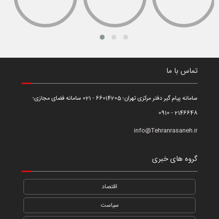
تماس با ما
سامانه پیام گیر دفتر مرکزی تهران؛ 66014205 - 021 سامانه فضای مجازی؛
2146648 - 0910
info@Tehranrasaneh.ir
گروه های خبری
اقتصاد
سیاست