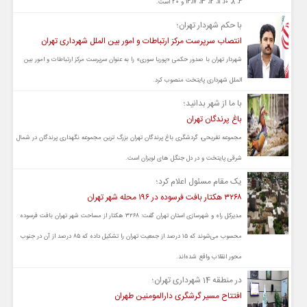
4، 8، 10، 11، 12، 13، 14،17 و 20 است.
با حکم شهردار تهران؛
انتصاب سرپرست مرکز ارتباطات و امور بین الملل شهرداری تهران
شهردار تهران با صدور حکمی «پوریا سوری» را به عنوان سرپرست مرکز ارتباطات و امور بین
الملل شهرداری پایتخت منصوب کرد.
با ما از شهر بدانید؛
باغ پرندگان تهران
مجموعه تفریحی، گردشگری باغ پرندگان تهران بزرگ ترین مجموعه نگهداری پرندگان در شمال
شرقی پایتخت و در دل جنگل های لویزان است.
یک مقام مسئول اعلام کرد؛
۳۲۶۸ هکتار بافت فرسوده در ۱۹۶ محله شهر تهران
مدیرکل راه و شهرسازی استان تهران گفت: ۳۲۶۸ هکتار از مساحت شهر تهران بافت فرسوده
محسوب می‌شوند که ۱۵ درصد از جمعیت تهران را تشکیل داده که ۸۵ درصد از آن در جنوب
محور انقلاب واقع شده‌اند.
در منطقه 14 شهرداری تهران؛
افتتاح مسیر گرشگری دارالمومنین طهران