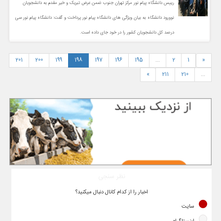
رییس دانشگاه پیام نور مرکز تهران جنوب ضمن عرض تبریک و خیر مقدم به دانشجویان
نوورود دانشگاه به بیان ویژگی های دانشگاه پیام نور پرداخت و گفت: دانشگاه پیام نور سی
درصد کل دانشجویان کشور را در خود جای داده است.
201
200
199
198
197
196
195
...
2
1
«
»
211
210
...
نظر سنجی
اخبار را از کدام کانال دنبال میکنید؟
سایت