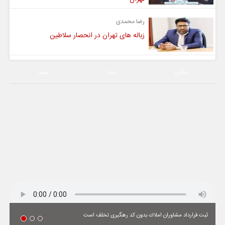
رضا محمدی
زباله های تهران در انحصار سلاطین
عکس
صدا
سیما
ثبت قرارداد مشاوران املاك بدون كد رهگیری تخلف است