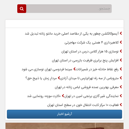
سرخط اخبار
پربازدیدترین اخبار
آیسوکالکشن چطور به یکی از مقاصد اصلی خرید مانتو زنانه تبدیل شد
کلاهبرداری ۴ همتی یک شرکت مهاجرتی
نوسازی ۱۵ هزار کلاس درس در استان تهران
افزایش پنج برابری ظرفیت بازرسی در استان تهران
رفع نقاط حادثه خیز در شمیرانات
سینما فردوسی تهران نوسازی می شود
متروباس از سه راه تهرانپارس تا میدان آزادی
مردارِ زمان یا ذبیحِ حق؟
معرفی بهترین عمده فروشی لباس زنانه در تهران
نمایندگی شیر گازی برنجی امین در تهران
«کارت موزه» رونمایی شد
فعالیت ۱۰ مرکز ثابت انتقال خون در سطح استان تهران
آرشیو اخبار