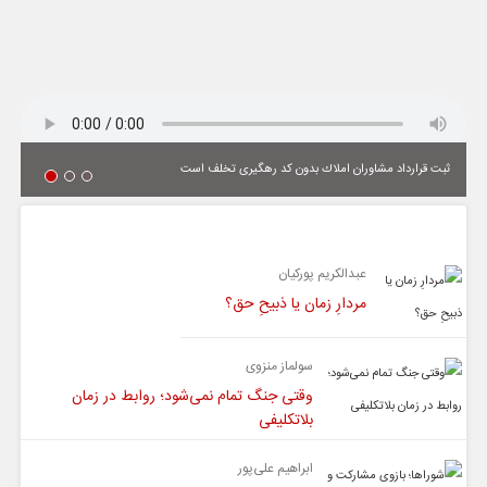
ثبت قرارداد مشاوران املاك بدون كد رهگیری تخلف است
یادداشت
عبدالکریم پورکیان
مردارِ زمان یا ذبیحِ حق؟
سولماز منزوی
وقتی جنگ تمام نمی‌شود؛ روابط در زمان
بلاتکلیفی
ابراهیم علی‌پور