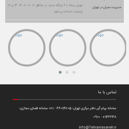
تهران رسانه | ۶ پایگاه جدید در مناطق ۷، ۱۰، ۱۱، ۱۲، ۱۳ و ۱۸
پایتخت احداث ی شود.
تماس با ما
سامانه پیام گیر دفتر مرکزی تهران؛ 66014205 - 021 سامانه فضای مجازی؛
2146648 - 0910
info@Tehranrasaneh.ir