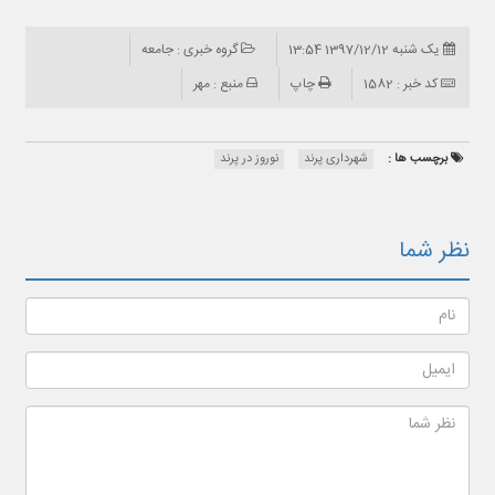
یک شنبه 1397/12/12 13:54
گروه خبری : جامعه
کد خبر : 1582
چاپ
منبع : مهر
برچسب ها :
شهرداری پرند
نوروز در پرند
نظر شما