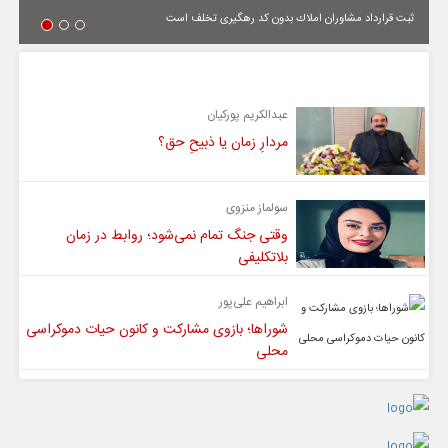
ثبت قرارداد مشاوران املاك بدون كد رهگیری تخلف است
یادداشت
عبدالکریم پورکیان
مردارِ زمان یا ذبیحِ حق؟
سولماز منزوی
وقتی جنگ تمام نمی‌شود؛ روابط در زمان
بلاتکلیفی
ابراهیم علی‌پور
شوراها؛ بازوی مشارکت و کانون حیات دموکراسی
محلی