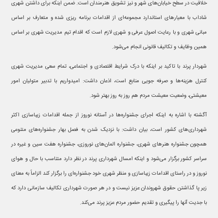
خلاقیت در سطح خیابان‌های شهر و نیز تشویق هنرمندان است. ضمن اینکه برای داشتن شهری
شاداب با معیارهای استاندارد مجموعه‌ای از اقدامات برنامه ریزی شده و متعارف بر اساس
مبانی شهری و با رعایت اصول عرفی و شهری لازم است که اقدام تیم مدیریت شهری بر اساس
همین وظایف و تکالیف قانونی انجام می‌شود.
شهردار پرند با تاکید بر اینکه با درک شرایط اقتصادی و اجتماعی، تمام سعی مدیریت شهری
کنترل هزینه‌ها و صرفه جویی منابع است، اذعان داشت: امیدواریم با تدبیر متولیان امور
معیشتی، وضعیت معیشت مردم هم روز به روز بهتر شود.
آگشته با اشاره به اینکه اجرای جشنواره‌ها در آستانه نوروز از جمله اقدامات زیباسازی اکثر
شهرداری‌های کشور است، بیان داشت: با نزدیک شدن به فصل بهار جشنواره‌های متنوعی
همچون جشنواره هنرهای شهری، جشنواره المان‌های نوروزی، جشنواره هفت سین و غیره در
سراسر کشور برگزار می‌شود و اینکه امسال شهرداری پرند در نظر دارد متناسب با حال و هوای
نوروز و در راستای اقدامات زیباسازی و منظر شهری خود جشنواره‌ای را برگزار کند الزاماً به معنای
زیر پا گذاشتن حقوق شهروندان عزیز نیست و در هر صورت شهرداری تکالیف سازمانی دارد که
با جدیت آنها را پیگیری و تقدیم حضور مردم عزیز پرند می‌کند.