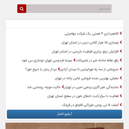
سرخط اخبار
پربازدیدترین اخبار
کلاهبرداری ۴ همتی یک شرکت مهاجرتی
نوسازی ۱۵ هزار کلاس درس در استان تهران
افزایش پنج برابری ظرفیت بازرسی در استان تهران
رفع نقاط حادثه خیز در شمیرانات
سینما فردوسی تهران نوسازی می شود
متروباس از سه راه تهرانپارس تا میدان آزادی
مردارِ زمان یا ذبیحِ حق؟
معرفی بهترین عمده فروشی لباس زنانه در تهران
نمایندگی شیر گازی برنجی امین در تهران
«کارت موزه» رونمایی شد
فعالیت ۱۰ مرکز ثابت انتقال خون در سطح استان تهران
کشف ۵ تن روغن خوراکی قاچاق در قرچک
آرشیو اخبار